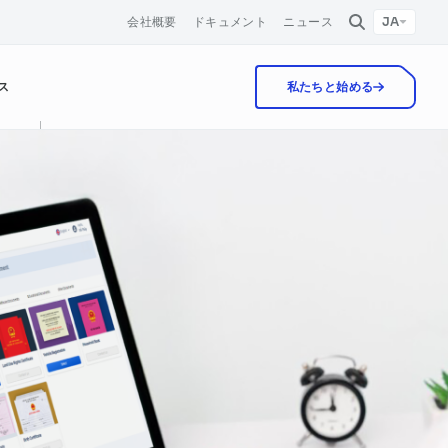
JA
会社概要
ドキュメント
ニュース
会社概要
イベント
ス
私たちと始める
お問い合わせ
ニュース
求人情報
カスタマーケア
FPT AI Chat
保険
ウェビナー
FPT AI Enhance
物流
ホワイトペーパー
ナレッジマネジメント
ドキュメント自動化
自動化マーケティングキャンペーン
HRM
FPT AI eKYC
顧客確認
法務 & コンプライアンス
FPT Voice Maker