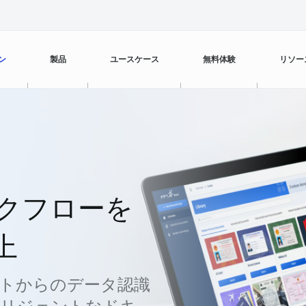
ン
製品
ユースケース
無料体験
リソー
カスタマーサービス
FPT AI Agents
銀行・金融
ブログ
カスタマーエクスペリエンス管理
FPT AI Engage
小売
ビデオ
クフローを
オフィスサポート
コールセンター品質管理
販売効率の向上
営業 & マーケティング
FPT AI Read
ケーススタディ
上
人的資本開発
支払い回収
カスタマーサービス
FPT AI Mentor
トからのデータ認識