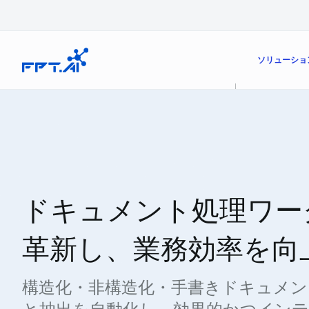
Skip to content
ソリューショ
カスタマーエクスペリエンスの向上
FPT AIの製品
業界
ドキュメント処理ワー
デジタルワークフォース
機能
革新し、業務効率を向
業務の卓越性
販売効率の向上
構造化・非構造化・手書きドキュメン