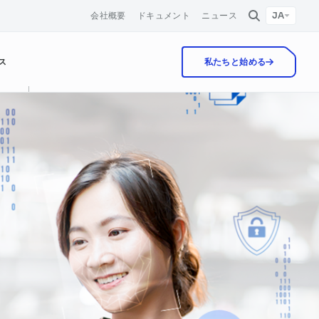
JA
会社概要
ドキュメント
ニュース
会社概要
イベント
ス
私たちと始める
お問い合わせ
ニュース
求人情報
カスタマーケア
FPT AI Chat
保険
ウェビナー
FPT AI Enhance
物流
ホワイトペーパー
ナレッジマネジメント
ドキュメント自動化
自動化マーケティングキャンペーン
HRM
FPT AI eKYC
顧客確認
法務 & コンプライアンス
FPT Voice Maker