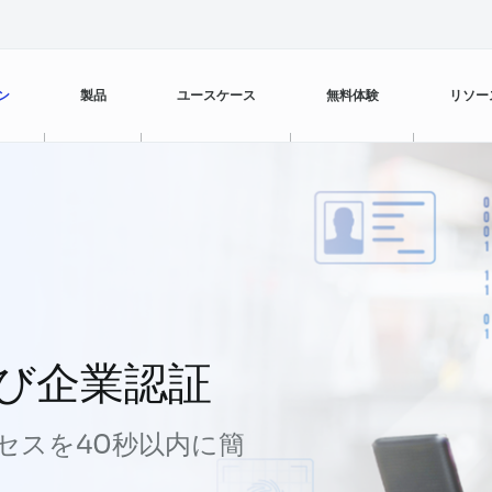
ン
製品
ユースケース
無料体験
リソー
カスタマーサービス
FPT AI Agents
銀行・金融
ブログ
カスタマーエクスペリエンス管理
FPT AI Engage
小売
ビデオ
オフィスサポート
コールセンター品質管理
販売効率の向上
営業 & マーケティング
よび企業認証
FPT AI Read
ケーススタディ
人的資本開発
支払い回収
カスタマーサービス
ロセスを40秒以内に簡
FPT AI Mentor