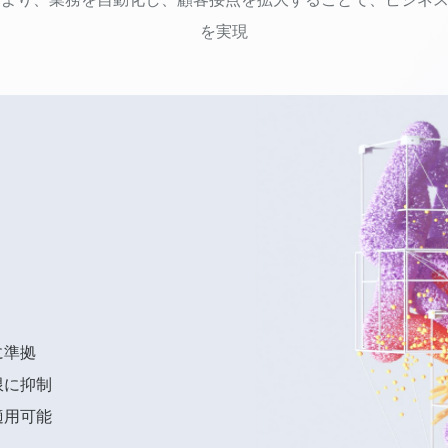
を実現
に準拠
限に抑制
適用可能