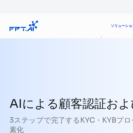
Skip to content
ソリューショ
カスタマーエクスペリエンスの向上
FPT AIの製品
業界
デジタルワークフォース
機能
AIによる顧客認証お
業務の卓越性
販売効率の向上
3ステップで完了するKYC・KYBプ
素化