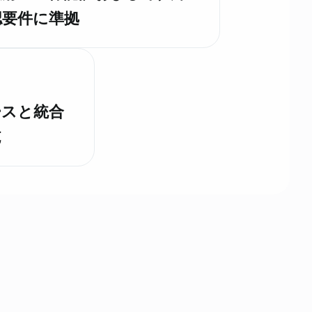
認要件に準拠
ースと統合
施