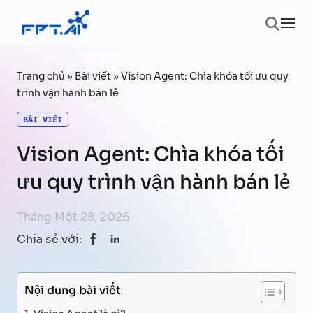
Chuyển đến phần nội dung
Ope
Trang chủ
»
Bài viết
»
Vision Agent: Chìa khóa tối ưu quy
trình vận hành bán lẻ
BÀI VIẾT
Vision Agent: Chìa khóa tối
ưu quy trình vận hành bán lẻ
Tháng Một 28, 2026
Chia sẻ với:
Nội dung bài viết
Vision Agent là gì?