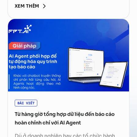
cần thiết. Ứng dụng phía sau sẽ kiểm tra,
XEM THÊM
thực thi hàm rồi gửi kết quả về mô hình để
tạo phản hồi cuối cùng. Hãy cùng FPT.AI
tìm hiểu Function Calling là gì, cách thức
hoạt …
Continued
BÀI VIẾT
Từ hàng giờ tổng hợp dữ liệu đến báo cáo
hoàn chỉnh chỉ với AI Agent
Dù ở doanh nghiệp hay các tổ chức hành