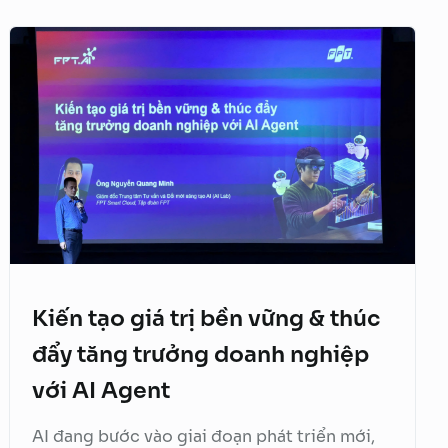
Quản trị tri thức
Xử lý tài liệu tự động
Chiến dịch Marketing tự động
FPT AI Voice Agent
Định danh khách hàng
Kiến tạo giá trị bền vững & thúc
đẩy tăng trưởng doanh nghiệp
với AI Agent
AI đang bước vào giai đoạn phát triển mới,