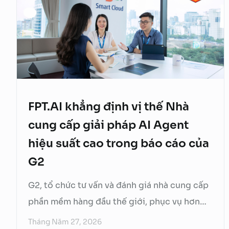
dịch vụ từ ngày 06/07/2026. Để Quý Khách
hàng chủ động trong quá trình sử dụng dịch
vụ, FPT.AI xin thông …
Continued
FPT.AI khẳng định vị thế Nhà
cung cấp giải pháp AI Agent
hiệu suất cao trong báo cáo của
G2
G2, tổ chức tư vấn và đánh giá nhà cung cấp
phần mềm hàng đầu thế giới, phục vụ hơn
200 triệu nhà quản lý/doanh nghiệp tìm
Tháng Năm 27, 2026