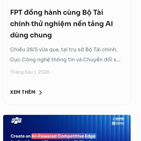
FPT đồng hành cùng Bộ Tài
chính thử nghiệm nền tảng AI
dùng chung
Chiều 28/5 vừa qua, tại trụ sở Bộ Tài chính,
Cục Công nghệ thông tin và Chuyển đổi số
đã tổ chức cuộc họp báo cáo kết quả triển
Tháng Sáu 1, 2026
khai xây dựng và thử nghiệm nền tảng trí tuệ
nhân tạo (AI) dùng chung của ngành Tài
XEM THÊM
chính. Thứ trưởng Bộ Tài chính Nguyễn Đức
Tâm chủ trì cuộc họp, với sự tham gia của
đại diện lãnh đạo các vụ, cục thuộc Bộ cùng
sự đồng hành của Tập đoàn FPT. Tại cuộc
họp, ông Nguyễn Việt Hà, Cục trưởng Cục