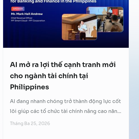
Công nghệ thông tin và chuyển đổi số (Cục
CNTT), …
Continued
AI mở ra lợi thế cạnh tranh mới
cho ngành tài chính tại
Philippines
AI đang nhanh chóng trở thành động lực cốt
lõi giúp các tổ chức tài chính nâng cao năng
lực cạnh tranh trong kỷ nguyên số. Tại sự
Tháng Ba 25, 2026
kiện Asian Banking & Finance & Insurance