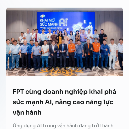
Trợ lý ảo Văn phòng
Quản lý chất lượng tổng đài
Tăng hiệu quả bán hàng
FPT AI Adjust
Phát triển năng lực nhân sự
Thu hồi thanh toán
FPT cùng doanh nghiệp khai phá
sức mạnh AI, nâng cao năng lực
vận hành
Ứng dụng AI trong vận hành đang trở thành