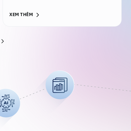
Asia Summit, ông Mark Hall Andrew, Chief
Revenue Officer của FPT Smart Cloud (FPT
XEM THÊM
Corporation), đã mang đến những góc nhìn
sâu sắc về cách AI đang tái định hình ngành
tài chính – ngân hàng, đặc biệt tại thị trường
Philippines. Chia sẻ tại sự kiện, ông nhấn
mạnh rằng AI không còn là một xu hướng
công nghệ mang tính thử nghiệm, mà …
Continued