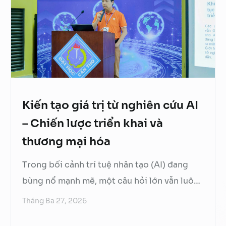
nhân tạo trong ngành Ngoại giao đến năm …
Continued
Kiến tạo giá trị từ nghiên cứu AI
– Chiến lược triển khai và
thương mại hóa
Trong bối cảnh trí tuệ nhân tạo (AI) đang
bùng nổ mạnh mẽ, một câu hỏi lớn vẫn luôn
được đặt ra: làm thế nào để chuyển hóa
Tháng Ba 27, 2026
những thành tựu nghiên cứu trong phòng