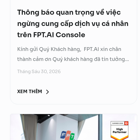
Thông báo quan trọng về việc
ngừng cung cấp dịch vụ cá nhân
trên FPT.AI Console
Kính gửi Quý Khách hàng, FPT.AI xin chân
thành cảm ơn Quý khách hàng đã tin tưởng
và đồng hành cùng chúng tôi trong suốt
Tháng Sáu 30, 2026
thời gian qua. Nhằm mang đến trải nghiệm
tốt hơn và từng bước chuyển đổi sang nền
XEM THÊM
tảng AI thế hệ mới, FPT.AI sẽ triển khai kế
hoạch ngừng cung cấp dịch vụ cho khách
hàng cá nhân trên nền tảng FPT.AI Console
(console.fpt.ai). Theo đó, nền tảng FPT.AI
Console sẽ chính thức dừng bán mới các