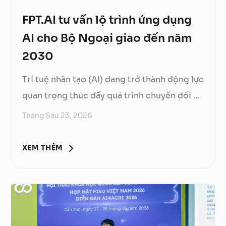
FPT.AI tư vấn lộ trình ứng dụng
AI cho Bộ Ngoại giao đến năm
2030
Trí tuệ nhân tạo (AI) đang trở thành động lực
quan trọng thúc đẩy quá trình chuyển đổi số
trong nhiều lĩnh vực, từ doanh nghiệp đến
Tháng Sáu 23, 2026
khu vực công. Đối với ngành Ngoại giao, AI
không chỉ hỗ trợ tự động hóa các tác vụ
XEM THÊM
thường nhật mà còn mở ra cơ hội nâng cao
chất lượng quản lý, tăng hiệu quả phục vụ
người dân và xây dựng nền ngoại giao hiện
đại, chuyên nghiệp trong bối cảnh toàn cầu
hóa. Tại Hội thảo “Đẩy mạnh ứng dụng trí tuệ