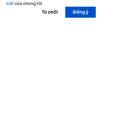
mật
của chúng tôi
Từ chối
Đồng ý
Câu chuyện thành công