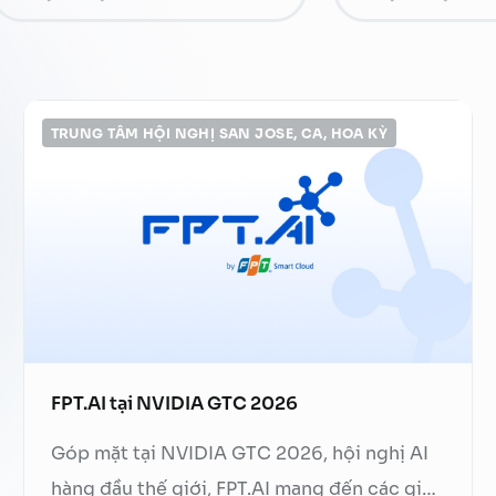
Trợ lý ảo Văn phòng
Quản lý chất lượng tổng đài
Tăng hiệu quả bán hàng
FPT AI Adjust
Phát triển năng lực nhân sự
Thu hồi thanh toán
TRUNG TÂM HỘI NGHỊ SAN JOSE, CA, HOA KỲ
FPT.AI tại NVIDIA GTC 2026
Góp mặt tại NVIDIA GTC 2026, hội nghị AI
hàng đầu thế giới, FPT.AI mang đến các giải