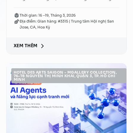
pháp đột phá: AI Mentor tự động hóa và cá
Thời gian: 16 –19, Tháng 3, 2026
nhân hóa đào tạo; AI Agents – đội ngũ nhân
Địa điểm: Gian hàng: #3315 | Trung tâm Hội nghị San
sự AI đa ngôn ngữ; cùng Vision Agents – hệ
Jose, CA, Hoa Kỳ
thống thị giác máy tính
XEM THÊM
HOTEL DES ARTS SAIGON - MGALLERY COLLECTION,
76-78 NGUYỄN THỊ MINH KHAI, QUẬN 3, TP. HỒ CHÍ
MINH