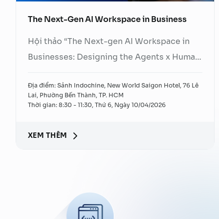
The Next-Gen AI Workspace in Business
Hội thảo “The Next-gen AI Workspace in
Businesses: Designing the Agents x Human
Workflows” được tổ chức bởi FPT.AI và CIO
Địa điểm: Sảnh Indochine, New World Saigon Hotel, 76 Lê
Việt Nam sẽ mang đến góc nhìn thực tiễn
Lai, Phường Bến Thành, TP. HCM
về cách doanh nghiệp thiết kế lại cách làm
Thời gian: 8:30 - 11:30, Thứ 6, Ngày 10/04/2026
việc trong kỷ nguyên AI.
XEM THÊM