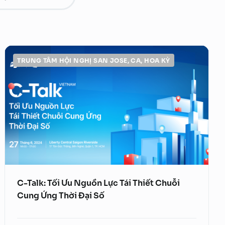
Quản trị tri thức
Xử lý tài liệu tự động
Chiến dịch Marketing tự động
FPT AI Voice Agent
Định danh khách hàng
TRUNG TÂM HỘI NGHỊ SAN JOSE, CA, HOA KỲ
C-Talk: Tối Ưu Nguồn Lực Tái Thiết Chuỗi
Cung Ứng Thời Đại Số