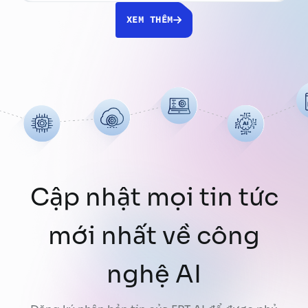
hàng chục file Excel, Word, PDF, tìm kiếm
XEM THÊM
thông tin, đối chiếu số liệu, tổng hợp nội
dung rồi chỉnh sửa …
Continued
Cập nhật mọi tin tức
mới nhất về công
nghệ AI