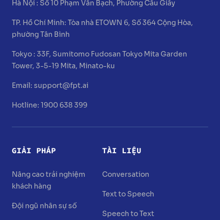
Hà Nội :
Số 10 Phạm Văn Bạch, Phường Cầu Giấy
TP. Hồ Chí Minh:
Tòa nhà ETOWN 6, Số 364 Cộng Hòa,
phường Tân Bình
Tokyo :
33F, Sumitomo Fudosan Tokyo Mita Garden
Tower, 3-5-19 Mita, Minato-ku
Email:
support@fpt.ai
Hotline: 1900 638 399
GIẢI PHÁP
TÀI LIỆU
Nâng cao trải nghiệm
Conversation
khách hàng
Text to Speech
Đội ngũ nhân sự số
Speech to Text