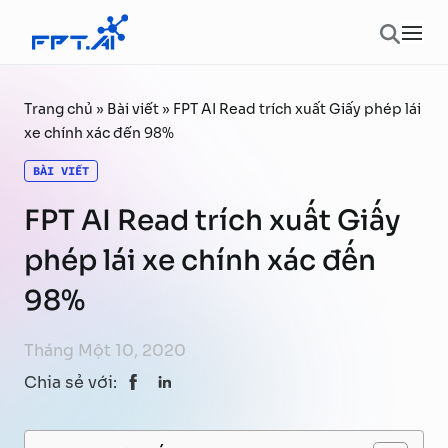
Chuyển đến phần nội dung
Ope
Trang chủ
»
Bài viết
»
FPT AI Read trích xuất Giấy phép lái
xe chính xác đến 98%
BÀI VIẾT
FPT AI Read trích xuất Giấy
phép lái xe chính xác đến
98%
Tháng Một 10, 2020
Chia sẻ với: