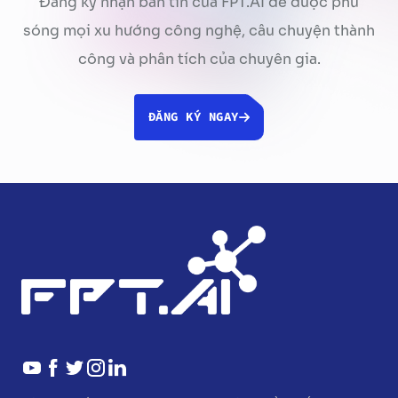
Đăng ký nhận bản tin của FPT.AI để được phủ
sóng mọi xu hướng công nghệ, câu chuyện thành
công và phân tích của chuyên gia.
ĐĂNG KÝ NGAY