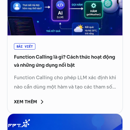
BÀI VIẾT
Function Calling là gì? Cách thức hoạt động
và những ứng dụng nổi bật
Function Calling cho phép LLM xác định khi
nào cần dùng một hàm và tạo các tham số
cần thiết. Ứng dụng phía sau sẽ kiểm tra,
XEM THÊM
thực thi hàm rồi gửi kết quả về mô hình để
tạo phản hồi cuối cùng. Hãy cùng FPT.AI
tìm hiểu Function Calling là gì, cách thức