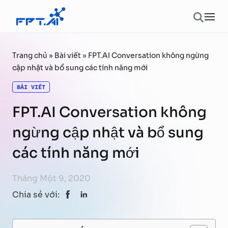
Chuyển đến phần nội dung
Ope
Trang chủ
»
Bài viết
»
FPT.AI Conversation không ngừng
cập nhật và bổ sung các tính năng mới
BÀI VIẾT
FPT.AI Conversation không
ngừng cập nhật và bổ sung
các tính năng mới
Tháng Một 9, 2020
Chia sẻ với: