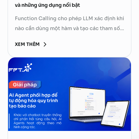
và những ứng dụng nổi bật
Function Calling cho phép LLM xác định khi
nào cần dùng một hàm và tạo các tham số
cần thiết. Ứng dụng phía sau sẽ kiểm tra,
XEM THÊM
thực thi hàm rồi gửi kết quả về mô hình để
tạo phản hồi cuối cùng. Hãy cùng FPT.AI
tìm hiểu Function Calling là gì, cách thức
hoạt …
Continued