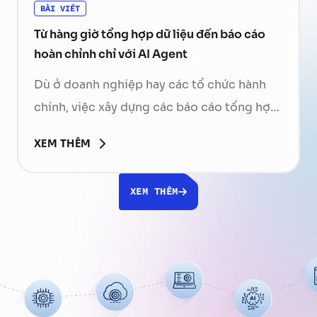
BÀI VIẾT
Từ hàng giờ tổng hợp dữ liệu đến báo cáo
hoàn chỉnh chỉ với AI Agent
Dù ở doanh nghiệp hay các tổ chức hành
chính, việc xây dựng các báo cáo tổng hợp
luôn là một phần không thể thiếu trong
XEM THÊM
hoạt động vận hành. Nhân viên phải mở
hàng chục file Excel, Word, PDF, tìm kiếm
XEM THÊM
thông tin, đối chiếu số liệu, tổng hợp nội
dung rồi chỉnh sửa …
Continued