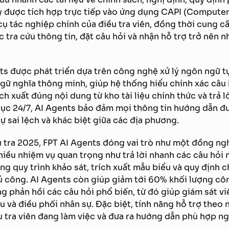
này được tích hợp trực tiếp vào ứng dụng CAPI (Compute
cụ tác nghiệp chính của điều tra viên, đồng thời cung cấ
 tra cứu thông tin, đặt câu hỏi và nhận hỗ trợ trở nên 
s được phát triển dựa trên công nghệ xử lý ngôn ngữ tự
gữ nghĩa thông minh, giúp hệ thống hiểu chính xác câu 
ch xuất đúng nội dung từ kho tài liệu chính thức và trả lờ
 tục 24/7, AI Agents bảo đảm mọi thông tin hướng dẫn đ
ự sai lệch và khác biệt giữa các địa phương.
tra 2025, FPT AI Agents đóng vai trò như một đồng ngh
iều nhiệm vụ quan trọng như trả lời nhanh các câu hỏi 
g quy trình khảo sát, trích xuất mẫu biểu và quy định ch
hủ công. AI Agents còn giúp giảm tới 60% khối lượng cô
g phản hồi các câu hỏi phổ biến, từ đó giúp giám sát vi
ệu và điều phối nhân sự. Đặc biệt, tính năng hỗ trợ theo
 tra viên đang làm việc và đưa ra hướng dẫn phù hợp ng