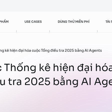
 PHẨM
USE CASES
DÙNG THỬ MIỄN PHÍ
TÀI
Nâng cao trải nghiệm khách hàng
FPT AI Agents
Tài chính – Ngân hàng
Bài viết
ng kê hiện đại hóa cuộc Tổng điều tra 2025 bằng AI Agents
 Thống kê hiện đại hó
FPT AI Engage
Bán lẻ
Videos
Dịch vụ khách hàng
Sales & Marketing
u tra 2025 bằng AI Ag
FPT AI Read
Câu chuyện thành công
Quản trị trải nghiệm khách hàng
Dịch vụ khách hàng
Đội ngũ nhân sự số
Vận hành xuất sắc
Đột phá hiệu quả bán hàng
FPT AI Mentor