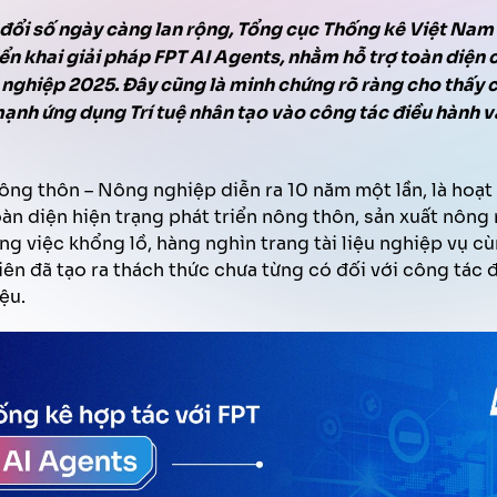
Trợ lý ảo Văn phòng
Quản lý chất lượng tổng đài
Tăng hiệu quả bán hàng
 đổi số ngày càng lan rộng, Tổng cục Thống kê Việt Nam
FPT AI Adjust
iển khai
giải pháp FPT
AI
Agents
,
nhằm hỗ trợ toàn diện 
 nghiệp 2025. Đây cũng là
minh chứng
rõ ràng cho thấy
Phát triển năng lực nhân sự
Thu hồi thanh toán
mạnh
ứng dụng
T
rí tuệ nhân tạo vào công tác điều hành v
ông thôn – Nông nghiệp diễn ra 10 năm một lần, là hoạt
àn diện hiện trạng phát triển nông thôn, sản xuất nông
ng việc khổng lồ, hàng nghìn trang tài liệu nghiệp vụ c
iên đã tạo ra thách thức chưa từng có đối với công tác 
ệu.