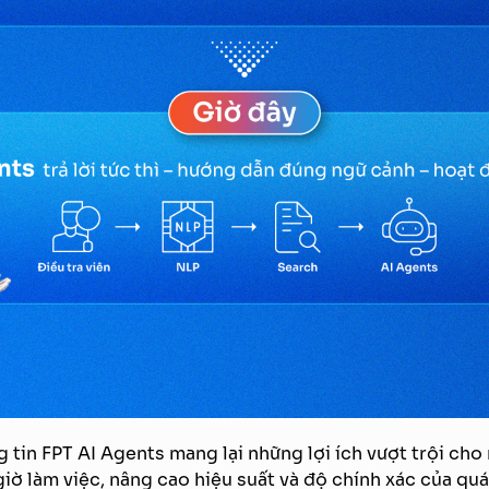
ng tin FPT AI Agents mang lại những lợi ích vượt trội ch
giờ làm việc, nâng cao hiệu suất và độ chính xác của quá