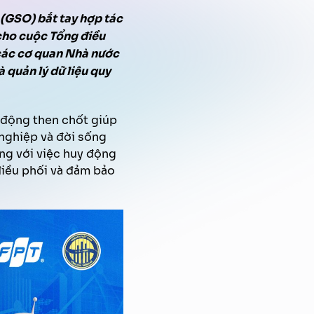
Quản trị tri thức
Xử lý tài liệu tự động
Chiến dịch Marketing tự động
 (GSO)
FPT AI Voice Agent
bắt tay
hợp tác
cho cuộc Tổng điều
 các cơ quan Nhà nước
Định danh khách hàng
à quản lý dữ liệu quy
 động then chốt giúp
 nghiệp và đời sống
ùng với việc huy động
điều phối và đảm bảo