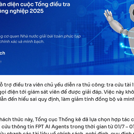
ỗ trợ điều tra viên chủ yếu diễn ra thủ công: tra cứu tài l
ọi điện tới giám sát viên để được giải đáp. Việc này khô
dẫn đến hiểu sai quy định, làm giảm tính đồng bộ và min
thách thức này, Tổng cục Thống kê đã lựa chọn hợp tác 
ra cứu thông tin FPT AI Agents trong thời gian từ 01/7 –
cứu nhanh các tài liệu về chính sách, nghị định, quy địn