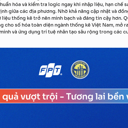
huẩn hóa và kiểm tra logic ngay khi nhập liệu, hạn chế sa
ịnh giữa các địa phương. Nhờ khả năng cập nhật và đồng
 liệu thống kê trở nên minh bạch và đáng tin cậy hơn. Q
g cho số hóa toàn diện ngành thống kê Việt Nam, mở r
 minh và ứng dụng trí tuệ nhân tạo sâu rộng trong các c