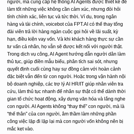
người, mà cung cấp hệ thống AI Agents được thiết kế để
làm tốt những việc không cần cảm xúc, nhưng đòi hỏi
tính chính xác, liên tục và tức thời. Ví dụ, trong ngân
hàng và tài chính, voicebot của FPT.AI có thể thay tổng
đài viên trả lời hàng ngàn cuộc gọi hỏi về lãi suất, kỳ
hạn, điều kiện vay vốn. Và khi khách hàng thực sự cần
tư vấn cá nhân, họ vẫn sẽ được kết nối với người thật.
Trong dịch vụ công, AI Agent hướng dẫn người dân làm
thủ tục, giúp điền mẫu biểu, phân tích sai sót, nhưng
quyết định cuối cùng hay sự đồng cảm với hoàn cảnh
đặc biệt vẫn đến từ con người. Hoặc trong vận hành nội
bộ doanh nghiệp, các trợ lý AI HR/IT giúp nhân viên tra
cứu, làm thủ tục nhanh để nhân sự thật có thể dành thời
gian tổ chức hoạt động, xây dựng văn hóa và lắng nghe
con người. AI Agents không “thay thế” con người, mà là
“thế thân” của con người, âm thầm làm những phần
công việc lặp đi lặp lại mà con người vốn không nên bị
mắc kẹt vào.