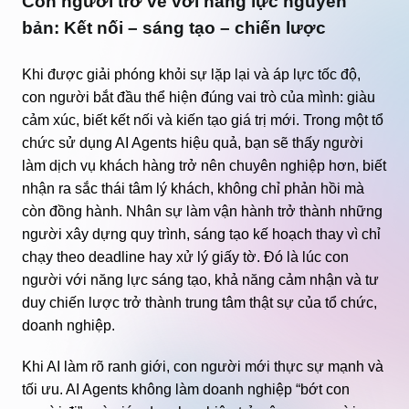
Con người trở về với năng lực nguyên
bản: Kết nối – sáng tạo – chiến lược
Khi được giải phóng khỏi sự lặp lại và áp lực tốc độ,
con người bắt đầu thể hiện đúng vai trò của mình: giàu
cảm xúc, biết kết nối và kiến tạo giá trị mới. Trong một tổ
chức sử dụng AI Agents hiệu quả, bạn sẽ thấy người
làm dịch vụ khách hàng trở nên chuyên nghiệp hơn, biết
nhận ra sắc thái tâm lý khách, không chỉ phản hồi mà
còn đồng hành. Nhân sự làm vận hành trở thành những
người xây dựng quy trình, sáng tạo kế hoạch thay vì chỉ
chạy theo deadline hay xử lý giấy tờ. Đó là lúc con
người với năng lực sáng tạo, khả năng cảm nhận và tư
duy chiến lược trở thành trung tâm thật sự của tổ chức,
doanh nghiệp.
Khi AI làm rõ ranh giới, con người mới thực sự mạnh và
tối ưu. AI Agents không làm doanh nghiệp “bớt con