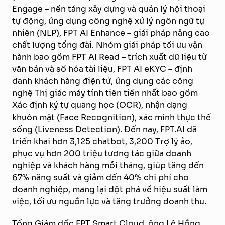
Engage – nền tảng xây dựng và quản lý hội thoại
tự động, ứng dụng công nghệ xử lý ngôn ngữ tự
nhiên (NLP), FPT AI Enhance – giải pháp nâng cao
chất lượng tổng đài. Nhóm giải pháp tối ưu vận
hành bao gồm FPT AI Read – trích xuất dữ liệu từ
văn bản và số hóa tài liệu, FPT AI eKYC – định
danh khách hàng điện tử, ứng dụng các công
nghệ Thị giác máy tính tiên tiến nhất bao gồm
Xác định ký tự quang học (OCR), nhận dạng
khuôn mặt (Face Recognition), xác minh thực thể
sống (Liveness Detection). Đến nay, FPT.AI đã
triển khai hơn 3,125 chatbot, 3,200 Trợ lý ảo,
phục vụ hơn 200 triệu tương tác giữa doanh
nghiệp và khách hàng mỗi tháng, g
iúp tăng đến
67% năng suất và giảm đến 40% chi phí cho
doanh nghiệp,
mang lại đột phá về hiệu suất làm
việc, tối ưu nguồn lực và tăng trưởng doanh thu.
Tổng Giám đốc FPT Smart Cloud, ông Lê Hồng