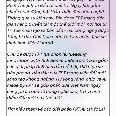
Bộ Kế hoạch và Đầu tư chủ trì. Ngày hội gồm
chuỗi hoạt động hội thảo, diễn đàn công nghệ.
Thông qua sự kiện này, Tập đoàn FPT mang đến
gian hàng truyền tải một thế giới mới, nơi hội tụ
Trí tuệ nhân tạo và bán dẫn – hai công nghệ được
Tổng bí thư, Chủ tịch nước Tô Lâm nhận định sẽ
định hình Việt Nam số.
Chủ đề được FPT lựa chọn là: “Leading
Innovation with AI & Semiconductors”, bao gồm
các giải pháp AI & bán dẫn nổi bật, thể hiện sự
tiên phong, dẫn đầu của FPT trong việc đổi mới
sáng tạo không ngừng. Hy vọng rằng, chip và AI
made by FPT sẽ góp phần đưa Việt Nam ngày
càng phát triển về công nghệ cao, trở thành
điểm đến mới của thế giới.
Tìm hiểu thêm về các giải pháp FPT.AI tại: fpt.ai