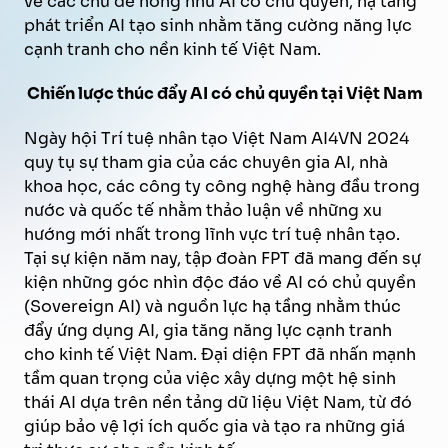
về các chủ đề nóng như AI có chủ quyền, hạ tầng
phát triển AI tạo sinh nhằm tăng cường năng lực
cạnh tranh cho nền kinh tế Việt Nam.
Chiến lược thúc đẩy AI có chủ quyền tại Việt Nam
Ngày hội Trí tuệ nhân tạo Việt Nam AI4VN 2024
quy tụ sự tham gia của các chuyên gia AI, nhà
khoa học, các công ty công nghệ hàng đầu trong
nước và quốc tế nhằm thảo luận về những xu
hướng mới nhất trong lĩnh vực trí tuệ nhân tạo.
Tại sự kiện năm nay, tập đoàn FPT đã mang đến sự
kiện những góc nhìn độc đáo về AI có chủ quyền
(Sovereign AI) và nguồn lực hạ tầng nhằm thúc
đẩy ứng dụng AI, gia tăng năng lực cạnh tranh
cho kinh tế Việt Nam. Đại diện FPT đã nhấn mạnh
tầm quan trọng của việc xây dựng một hệ sinh
thái AI dựa trên nền tảng dữ liệu Việt Nam, từ đó
giúp bảo vệ lợi ích quốc gia và tạo ra những giá