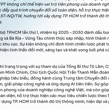
FPT không chỉ thể hiện vai trò tiên phong của doanh ng
đẩy quá trình chuyển đổi số toàn diện, hỗ trợ thực hiệ
 57-NQ/TW, hướng tới xây dựng TP. HCM trở thành đô thị
g.
 bộ TPHCM lần thứ I, nhiệm kỳ 2025 – 2030 đánh dấu bướ
 và Bà Rịa – Vũng Tàu chính thức sáp nhập, hình thàn
khu vực. Sự kiện không chỉ định hình chiến lược phát t
hiện tinh thần đổi mới, sáng tạo và khát vọng bứt phá củ
hí trang trọng với sự tham dự của Tổng Bí thư Tô Lâm, 
m Minh Chính, Chủ tịch Quốc Hội Trần Thanh Mẫn đoàn 
hiệp tiêu biểu, đồng hành cùng Trung tâm Chuyển đổi
m, giải pháp công nghệ và ứng dụng AI tiên tiến. Sự gó
tiên phong của doanh nghiệp công nghệ Việt, mà còn gó
oàn diện, hỗ trợ thực hiện các mục tiêu chiến lược theo
dựng TP. HCM trở thành đô thị thông minh, hiện đại và 