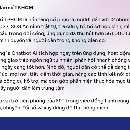
dân số TP.HCM
 TPHCM là nền tảng số phục vụ người dân với 12 nhóm 
022, SOS An ninh trật tự, tra cứu y tế, hồ sơ học sinh,
ầu trong đời sống, ứng dụng đã thu hút hơn 561.000 lượ
hính quyền và người dân trong không gian số.
g là Chatbot AI tích hợp ngay trên ứng dụng, hoạt động
ng giao tiếp ngôn ngữ tự nhiên, phản hồi nhanh chóng v
 ngày càng tốt hơn. Nhờ đó, người dân có thể dễ dàng t
lúc, mọi nơi, tiết kiệm thời gian, nâng cao tính kết nối
à công cụ hỗ trợ, mà còn góp phần hiện thực hóa mục ti
 lấy người dân làm trung tâm.
o
vai
trò
tiên
phong
của
FPT
trong
việc
đồng
hành
cùng
o
,
chuyển
đổi
số
và
xây
dựng
đô
thị
thông
minh