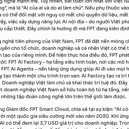
g nghệ mạnh mẽ. Tuy nhiên, bài toán lớn nhất với Việt 
ng”, mà là “AI của ai và do ai làm chủ”. Nếu phụ thuộc và
a có thể đối mặt với nguy cơ mất chủ quyền dữ liệu, mất 
vậy, việc xây dựng năng lực AI nội địa – do người Việt phá
vụ cấp thiết. Đây chính là hướng đi mà FPT đang kiên địn
 nghệ tiên phong của Việt Nam, FPT đã đặt nền móng ch
uyền cho tổ chức, doanh nghiệp và cá nhân Việt có thể t
n tạo của riêng mình. Để hiện thực hóa điều đó, FPT phát 
ột: FPT AI Factory – hạ tầng siêu tính toán, nơi các mô 
và FPT AI Agents – nền tảng ứng dụng giúp AI đi vào mọi
y tạo thành một chu trình trọn vẹn: AI Factory tạo ra tr
→ Doanh nghiệp Việt làm chủ và khai thác trí tuệ đó. Đây
ột doanh nghiệp Việt Nam sở hữu toàn bộ từ hạ tầng, nề
 những tập đoàn công nghệ lớn trên thế giới làm được.
g Giám đốc FPT Smart Cloud, chia sẻ tại sự kiện: “AI có 
với một quốc gia siêu cường mới vào năm 2030. Khi ứng
AI có thể đem lại 3,7 USD giá trị cho doanh nghiệp. Tro