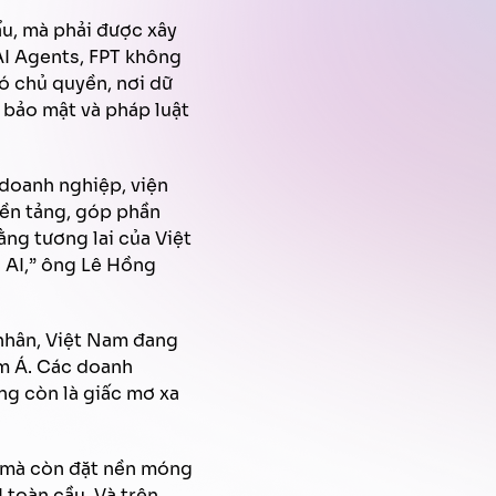
ẩu, mà phải được xây
 AI Agents, FPT không
ó chủ quyền, nơi dữ
h bảo mật và pháp luật
 doanh nghiệp, viện
nền tảng, góp phần
ằng tương lai của Việt
a AI,” ông Lê Hồng
 nhân, Việt Nam đang
am Á. Các doanh
ng còn là giấc mơ xa
, mà còn đặt nền móng
 toàn cầu. Và trên