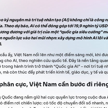
Trợ lý ảo Văn phòng
Quản lý chất lượng tổng đài
Tăng hiệu quả bán hàng
FPT AI Adjust
o kỷ nguyên mà trí tuệ nhân tạo (AI) không chỉ là công n
Phát triển năng lực nhân sự
Thu hồi thanh toán
. Theo dự báo, AI có thể đóng góp tới 19,9 nghìn tỷ USD
ơng đương với giá trị của một “quốc gia siêu cường” mớ
 nguồn lực vào hai mũi nhọn: xây dựng mô hình AI lõi và
.
cầu ấy, Việt Nam nổi lên như một điểm sáng mới, khi đ
g cho AI, theo nghiên cứu quốc tế. Đây là nền tảng qua
rong hành trình trở thành “Quốc gia AI” – nơi trí tuệ n
 mà còn thúc đẩy phát triển kinh tế, giáo dục, y tế và q
 phân cực, Việt Nam cần bước đi riên
g Quốc đang nắm giữ hai cực quyền lực trong cuộc đua 
có điểm rơi chiến lược: có tốc độ chuyển đổi số nhanh, n