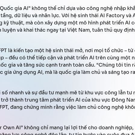
“Quốc gia AI” không thể chỉ dựa vào công nghệ nhập kh
ầng, dữ liệu và nhân lực. Với hệ sinh thái AI Factory và
 kỹ thuật, mà còn xây dựng một mô hình phát triển AI c
n luyện và khai thác ngay tại Việt Nam, tuân thủ quy địn
PT là kiến tạo một hệ sinh thái mở, nơi mọi tổ chức – từ
p – đều có thể tiếp cận và phát triển AI trên cùng một 
ốc gia và tăng sức cạnh tranh toàn cầu. “Chúng tôi tin r
 gia ứng dụng AI, mà là quốc gia làm chủ và sáng tạo r
 số nhanh và sự đầu tư mạnh mẽ từ khu vực công lẫn tư
ể trở thành trung tâm phát triển AI của khu vực Đông N
à FPT, đang chứng minh rằng việc làm chủ công nghệ khô
ur Own AI” không chỉ mang lại lợi thế cho doanh nghiệp
ăng lực công nghệ độc lập, tự tin bước vào cuộc đua AI