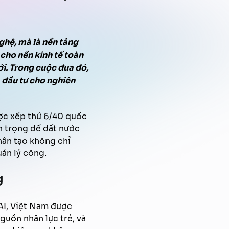
Quản trị tri thức
Xử lý tài liệu tự động
Chiến dịch Marketing tự động
FPT AI Voice Agent
ghệ, mà là nền tảng
Định danh khách hàng
 cho nền kinh tế toàn
i. Trong cuộc đua đó,
 đầu tư cho nghiên
ược xếp thứ 6/40 quốc
n trọng để đất nước
hân tạo không chỉ
uản lý công.
g
AI, Việt Nam được
guồn nhân lực trẻ, và