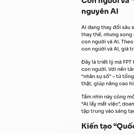
Con người và 
nguyên AI
AI đang thay đổi sâu 
thay thế, nhưng song 
con người và AI. The
con người và AI, giá t
Đây là triết lý mà FP
con người. Với nền tả
“nhân sự số” – từ tổng
thật, giúp nâng cao hi
Tầm nhìn này cũng mở 
“AI lấy mất việc”, do
tập trung vào sáng tạo
Kiến tạo “Quốc