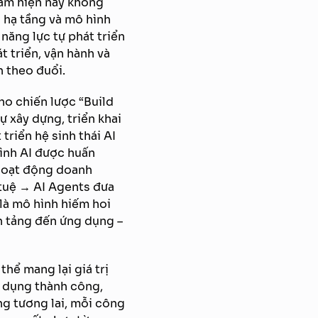
Nam hiện nay không
o hạ tầng và mô hình
năng lực tự phát triển
t triển, vận hành và
h theo đuổi.
o chiến lược “Build
ự xây dựng, triển khai
triển hệ sinh thái AI
hình AI được huấn
 hoạt động doanh
í tuệ → AI Agents đưa
 là mô hình hiếm hoi
n tảng đến ứng dụng –
thể mang lại giá trị
 dụng thành công,
ng tương lai, mỗi công