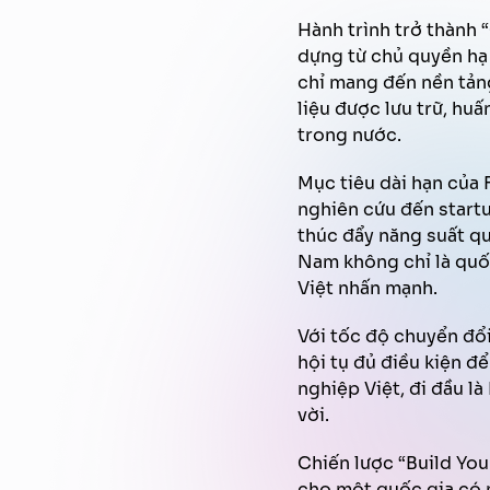
Hành trình trở thành 
dựng từ chủ quyền hạ t
chỉ mang đến nền tảng
liệu được lưu trữ, huấ
trong nước.
Mục tiêu dài hạn của F
nghiên cứu đến startu
thúc đẩy năng suất qu
Nam không chỉ là quốc
Việt nhấn mạnh.
Với tốc độ chuyển đổi
hội tụ đủ điều kiện đ
nghiệp Việt, đi đầu l
vời.
Chiến lược “Build Yo
cho một quốc gia có n