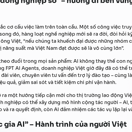
“đồng nghiệp số” – hướng đi bền vững
sắc cơ cấu việc làm trên toàn cầu. Một số công việc tru
song đó, hàng loạt nghề nghiệp mới sẽ ra đời, đòi hỏi k
o ông Việt, “nếu chúng ta khuếch đại được những nhóm c
rị năng suất mà Việt Nam đạt được sẽ là vô cùng lớn”.
T theo đuổi trong mọi sản phẩm: AI không thay thế con n
ng FPT AI Agents, doanh nghiệp Việt giờ đây đã có thể tr
 đài viên, chuyên viên tư vấn đến trợ lý đào tạo – cùng l
ệu quả, giảm sai sót và tiết kiệm chi phí vận hành.
ra một hướng tiếp cận mới cho thị trường lao động Việt
anh nghiệp có thể xây dựng mô hình cộng tác người – AI,
 và ra quyết định, còn AI đảm nhiệm các tác vụ lặp lại và
 gia AI” – Hành trình của người Việt