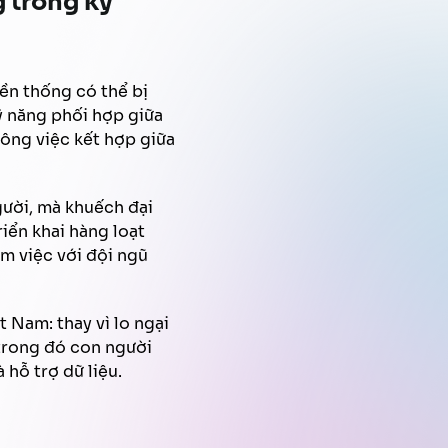
 trong kỷ
yền thống có thể bị
ỹ năng phối hợp giữa
ông việc kết hợp giữa
gười, mà khuếch đại
iển khai hàng loạt
àm việc với đội ngũ
 Nam: thay vì lo ngại
 trong đó con người
 hỗ trợ dữ liệu.