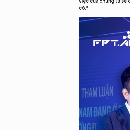
việc của chúng ta sẽ 
có.”