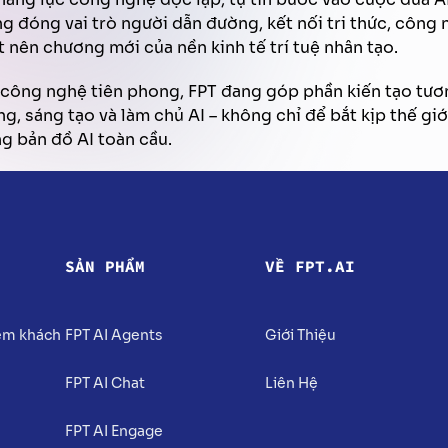
ng đóng vai trò người dẫn đường, kết nối tri thức, công
t nên chương mới của nền kinh tế trí tuệ nhân tạo.
công nghệ tiên phong, FPT đang góp phần kiến tạo tương
g, sáng tạo và làm chủ AI – không chỉ để bắt kịp thế giớ
g bản đồ AI toàn cầu.
SẢN PHẨM
VỀ FPT.AI
iệm khách
FPT AI Agents
Giới Thiệu
FPT AI Chat
Liên Hệ
FPT AI Engage