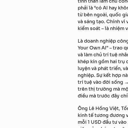
tinh thần làm chủ côn
phải là “có AI hay khô
từ bên ngoài, quốc gi
và sáng tạo. Chính vì 
kiểm soát – là nhiệm 
Là doanh nghiệp công
Your Own AI” – trao q
và làm chủ trí tuệ nhâ
khép kín gồm hai trụ c
luyện và phát triển, 
nghiệp. Sự kết hợp nà
trí tuệ vào đời sống 
trên thị trường mà m
điều mà trước đây chỉ
Ông Lê Hồng Việt, Tổn
kinh tế tương đương 
mỗi 1 USD đầu tư vào 