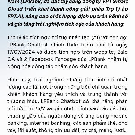
Nam
(LPBank) đã bắt tay cùng công ty FPT Smart
Cloud triển khai thành công giải pháp Trợ lý ảo
FPT.AI,
nâng cao
chất lượng dịch vụ trên kênh số
và gia tăng trải nghiệm tích cực của khách hàng.
Trợ lý ảo tích hợp trí tuệ nhân tạo (AI) với tên gọi
LPBank Chatbot chính thức triển khai từ ngày
17/07/2024 và được tích hợp trên website, Zalo
OA và 2 Facebook Fanpage của LPBank nhằm tự
động hóa công tác chăm sóc khách hàng.
Hiện nay, trải nghiệm những tiện ích số chất
lượng cao là một trong những tiêu chí quan trọng
khiến khách hàng yêu thích và trung thành với
thương hiệu. LPBank Chatbot có khả năng phản
hồi tức thì 24/7 và gần như chính xác các câu hỏi
thường gặp của người dùng về ứng dụng mobile
banking, internet banking, các sản phẩm thẻ, cho
vay, lãi suất, thông tin ưu đãi, tỷ giá, mạng lưới…