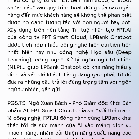
Theo công ty tư vấn EY, đến năm 2030, chatbot
sẽ “ăn sâu” vào quy trình hoạt động của các ngân
hàng đến mức khách hàng sẽ không thể phân biệt
được họ đang tương tác với con người hay bot.
Xây dựng trên nền tảng Trí tuệ nhân tạo FPT.AI
của công ty FPT Smart Cloud, LPBank Chatbot
được tích hợp nhiều công nghệ hiện đại tiên tiến
nhất hiện nay như công nghệ Học sâu (Deep
Learning), công nghệ Xử lý ngôn ngữ tự nhiên
(NLP)… giúp LPBank Chatbot có khả năng hiểu ý
định và vấn đề khách hàng đang gặp phải, từ đó
đưa ra những câu trả lời đúng trọng tâm với ngôn
ngữ tự nhiên, gần gũi.
PGS.TS. Ngô Xuân Bách – Phó Giám đốc Khối Sản
phẩm AI, FPT Smart Cloud chia sẻ: “Với thế mạnh
là công nghệ, FPT.AI đồng hành cùng LPBank khai
thác tối đa sức mạnh của AI vào mảng dịch vụ
khách hàng, nhằm cải thiện năng suất, nâng cao