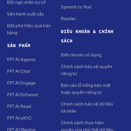
Đội ngũ nhân sự số
Speech to Text
Vận hành xuất sắc
Reader
Đột phá hiệu quả bán
ĐIỀU KHOẢN & CHÍNH
hàng
SÁCH
SẢN PHẨM
Điều khoản sử dụng
FPT AI Agents
Chính sách bảo vệ quyền
FPT AI Chat
riêng tư
FPT AI Engage
Báo cáo lỗ hổng bảo mật
hoặc quyền riêng tư
FPT AI Enhance
Chính sách bảo vệ dữ liệu
FPT AI Read
cá nhân
FPT AI eKYC
Chính sách thực hiện
FPT AI Mentor
quyền của chủ thể dữ liệu