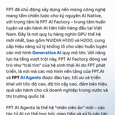
FPT đã chủ động xây dựng nền móng công nghệ
mang tầm chiến lược cho kỷ nguyên AI Native,
với trọng tâm là FPT AI Factory – trung tâm huấn
luyện và vận hành AI tiên tiến hàng đầu tại Việt
Nam. Đây là nơi quy tụ hàng nghìn GPU thế hệ
mới nhất, bao gồm NVIDIA H100 và H200, cung
cấp hiệu năng xử lý khổng lồ cho việc huấn luyện
các mô hình
Generative AI
quy mô lớn. Với năng
lực hạ tầng vượt trội này, FPT AI Factory đóng vai
trò như “trái tim” của hệ sinh thái AI do FPT phát
triển, là nơi mà các mô hình nền tảng của FPT.AI
và
FPT
AI Agents
được đào tạo, tối ưu và triển
khai với tốc độ cao, độ tin cậy cao, đảm bảo hiệu
quả vận hành cho cả doanh nghiệp trong nước và
thị trường quốc tế.
FPT AI Agents là thế hệ “nhân viên ảo” mới – các
tác tử AI có thể học hỏi, giao tiếp và xử lý các tác