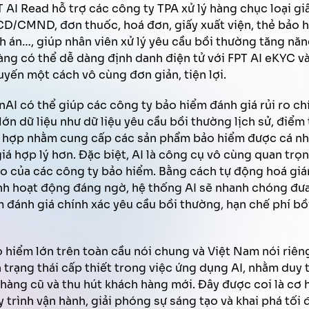
 AI Read hỗ trợ các công ty TPA xử lý hàng chục loại giấy
D/CMND, đơn thuốc, hoá đơn, giấy xuất viện, thẻ bảo h
h án…, giúp nhân viên xử lý yêu cầu bồi thường tăng năn
hàng có thể dễ dàng định danh điện tử với FPT AI eKYC 
uyến một cách vô cùng đơn giản, tiện lợi.
nAI có thể giúp các công ty bảo hiểm đánh giá rủi ro c
lớn dữ liệu như dữ liệu yêu cầu bồi thường lịch sử, điểm
 hợp nhằm cung cấp các sản phẩm bảo hiểm được cá nh
giá hợp lý hơn. Đặc biệt, AI là công cụ vô cùng quan trọ
 ro của các công ty bảo hiểm. Bằng cách tự động hoá giá
nh hoạt động đáng ngờ, hệ thống AI sẽ nhanh chóng đưa
 đánh giá chính xác yêu cầu bồi thường, hạn chế phí bồ
 hiểm lớn trên toàn cầu nói chung và Việt Nam nói riê
h trạng thái cấp thiết trong việc ứng dụng AI, nhằm duy 
 hàng cũ và thu hút khách hàng mới. Đây được coi là cơ
 trình vận hành, giải phóng sự sáng tạo và khai phá tối 