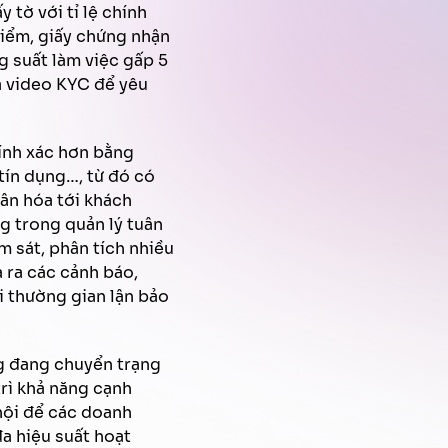
 tờ với tỉ lệ chính
iểm, giấy chứng nhận
g suất làm việc gấp 5
và video KYC để yêu
hính xác hơn bằng
 tín dụng…, từ đó có
ân hóa tới khách
ng trong quản lý tuân
m sát, phân tích nhiều
 ra các cảnh báo,
i thường gian lận bảo
ng đang chuyển trạng
trì khả năng cạnh
 hội để các doanh
đa hiệu suất hoạt