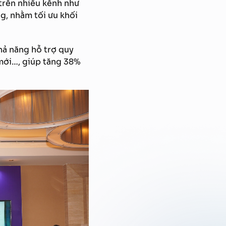
trên nhiều kênh như
g, nhằm tối ưu khối
khả năng hỗ trợ quy
 mới…, giúp tăng 38%