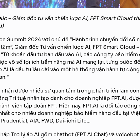
 – Giám đốc tư vấn chiến lược AI, FPT Smart Cloud tha
d)
nce Summit 2024 với chủ đề “Hành trình chuyển đổi số 
 tâm”, Giám đốc Tư vấn chiến lược AI, FPT Smart Cloud 
“Từ khoản đầu tư ban đầu vào AI, các công ty bảo hiểm c
ược vô số lợi ích tiềm năng mà AI mang lại, từng bước đổ
o AI là đầu tư lâu dài vào một hệ thống vận hành tự độn
an.”
 nhận được nhiều sự quan tâm trong phần triển lãm côn
ng Trí tuệ nhân tạo dành cho doanh nghiệp FPT.AI, đượ
hành viên tập đoàn FPT. Hiện nay, FPT.AI là đối tác công
n nhất cho nhiều doanh nghiệp bảo hiểm hàng đầu tại Việ
 Prudential, AIA, FWD, Dai-ichi Life…
pháp Trợ lý ảo AI gồm chatbot (FPT AI Chat) và voicebot