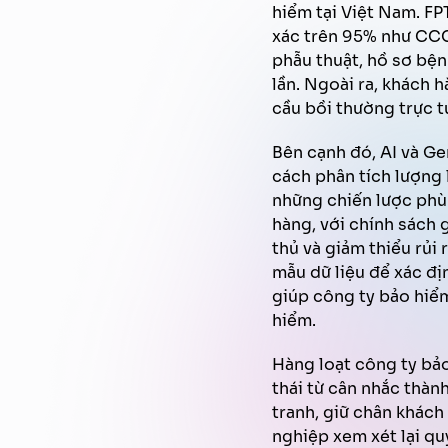
hiểm tại Việt Nam. FPT
xác trên 95% như CCC
phẫu thuật, hồ sơ bện
lần. Ngoài ra, khách 
cầu bồi thường trực t
Bên cạnh đó, AI và Ge
cách phân tích lượng 
những chiến lược phù
hàng, với chính sách 
thủ và giảm thiểu rủi
mẫu dữ liệu để xác đị
giúp công ty bảo hiểm
hiểm.
Hàng loạt công ty bảo
thái từ cân nhắc thàn
tranh, giữ chân khách
nghiệp xem xét lại quy