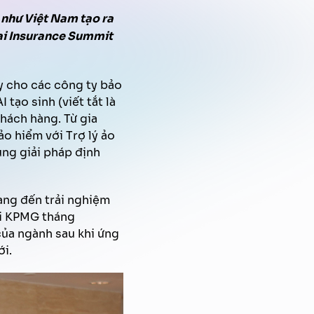
Quản trị tri thức
Xử lý tài liệu tự động
Chiến dịch Marketing tự động
 như Việt Nam tạo ra
FPT AI Voice Agent
tại Insurance Summit
Định danh khách hàng
y cho các công ty bảo
tạo sinh (viết tắt là
hách hàng. Từ gia
ảo hiểm với Trợ lý ảo
ùng giải pháp định
mang đến trải nghiệm
ởi KPMG tháng
ủa ngành sau khi ứng
ới.