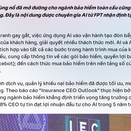
Trợ lý ảo Văn phòng
Quản lý chất lượng tổng đài
Tăng hiệu quả bán hàng
 bùng nổ đã mở đường cho ngành bảo hiểm toàn cầu cũng
FPT AI Adjust
g. Đây là nội dung được chuyên gia AI từ FPT nhận định 
Phát triển năng lực nhân sự
Thu hồi thanh toán
ranh gay gắt, việc ứng dụng AI vào vận hành tạo đòn bẩ
ủa khách hàng, giải quyết nhiều thách thức mới. AI và AI 
tích hợp vào tất cả các bước trong hành trình mua của k
iểu, cung cấp thông tin về các gói bảo hiểm, quyền lợi b
cebot); đến cách thức mua bảo hiểm trên nền tảng số c
.
ình dịch vụ, quản lý khiếu nại bảo hiểm đã được tối ưu, 
àng. Theo báo cáo “Insurance CEO Outlook” thực hiện b
ng ngành bảo hiểm khẳng định triển vọng tăng trưởng c
58% CEO tự tin đạt lợi nhuận đầu tư cho AI trong 5 năm t