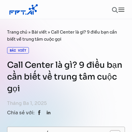
Chuyển đến phần nội dung
Ope
Trang chủ
»
Bài viết
»
Call Center là gì? 9 điều bạn cần
biết về trung tâm cuộc gọi
BÀI VIẾT
Call Center là gì? 9 điều bạn
cần biết về trung tâm cuộc
gọi
Tháng Ba 1, 2025
Chia sẻ với: