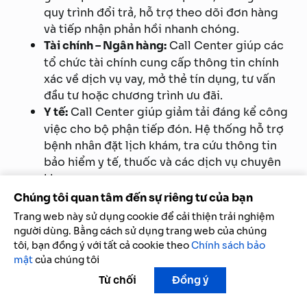
quy trình đổi trả, hỗ trợ theo dõi đơn hàng
và tiếp nhận phản hồi nhanh chóng.
Tài chính – Ngân hàng:
Call Center giúp các
tổ chức tài chính cung cấp thông tin chính
xác về dịch vụ vay, mở thẻ tín dụng, tư vấn
đầu tư hoặc chương trình ưu đãi.
Y tế:
Call Center giúp giảm tải đáng kể công
việc cho bộ phận tiếp đón. Hệ thống hỗ trợ
bệnh nhân đặt lịch khám, tra cứu thông tin
bảo hiểm y tế, thuốc và các dịch vụ chuyên
khoa.
Du lịch và khách sạn:
Đối với ngành du lịch –
Chúng tôi quan tâm đến sự riêng tư của bạn
khách sạn, Call Center là “trợ lý ảo” đắc lực
Trang web này sử dụng cookie để cải thiện trải nghiệm
trong việc hỗ trợ khách đặt phòng, tư vấn
người dùng. Bằng cách sử dụng trang web của chúng
tour, gợi ý điểm đến, hay chia sẻ thông tin
tôi, bạn đồng ý với tất cả cookie theo
Chính sách bảo
mật
của chúng tôi
về ẩm thực, đặc sản địa phương. Sự phản hồi
kịp thời và tận tâm từ tổng đài giúp doanh
Từ chối
Đồng ý
nghiệp ghi điểm trong mắt du khách.