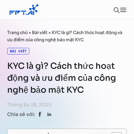
Chuyển đến phần nội dung
Ope
Trang chủ
»
Bài viết
»
KYC là gì? Cách thức hoạt động và
ưu điểm của công nghệ bảo mật KYC
BÀI VIẾT
KYC là gì? Cách thức hoạt
động và ưu điểm của công
nghệ bảo mật KYC
Tháng Ba 28, 2025
Chia sẻ với: