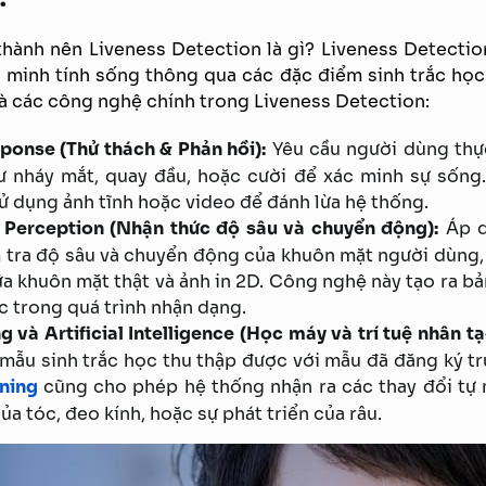
hành nên Liveness Detection là gì? Liveness Detecti
c minh tính sống thông qua các đặc điểm sinh trắc học
là các công nghệ chính trong Liveness Detection:
ponse (Thử thách & Phản hồi):
Yêu cầu người dùng thự
ư nháy mắt, quay đầu, hoặc cười để xác minh sự sống
ử dụng ảnh tĩnh hoặc video để đánh lừa hệ thống.
Perception (Nhận thức độ sâu và chuyển động):
Áp d
 tra độ sâu và chuyển động của khuôn mặt người dùng
ữa khuôn mặt thật và ảnh in 2D. Công nghệ này tạo ra 
c trong quá trình nhận dạng.
 và Artificial Intelligence (Học máy và trí tuệ nhân tạ
 mẫu sinh trắc học thu thập được với mẫu đã đăng ký t
ning
cũng cho phép hệ thống nhận ra các thay đổi tự 
ủa tóc, đeo kính, hoặc sự phát triển của râu.