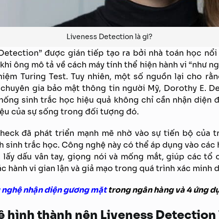
Liveness Detection là gì?
Detection” được gián tiếp tạo ra bởi nhà toán học nổi
khi ông mô tả về cách máy tính thể hiện hành vi “như n
hiệm Turing Test. Tuy nhiên, một số nguồn lại cho rằ
 chuyên gia bảo mật thông tin người Mỹ, Dorothy E. D
hống sinh trắc học hiệu quả không chỉ cần nhận diện 
ệu của sự sống trong đối tượng đó.
heck đã phát triển mạnh mẽ nhờ vào sự tiến bộ của tr
 sinh trắc học. Công nghệ này có thể áp dụng vào các 
 lấy dấu vân tay, giọng nói và mống mắt, giúp các tổ
c hành vi gian lận và giả mạo trong quá trình xác minh 
 nghệ nhận diện gương mặt
trong ngân hàng và 4 ứng dụ
 hình thành nên Liveness Detection 