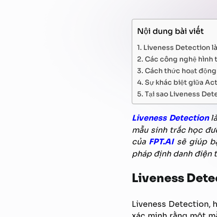
Nội dung bài viết
Liveness Detection là
Các công nghệ hình t
Cách thức hoạt động
Sự khác biệt giữa Ac
Tại sao Liveness Det
Liveness Detection
l
mẫu sinh trắc học đượ
của
FPT.AI
sẽ giúp bạ
pháp định danh điện t
Liveness Detec
Liveness Detection, h
xác minh rằng một 