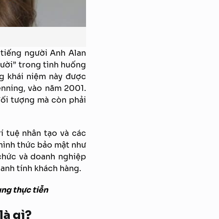
 tiếng người Anh Alan
gười” trong tình huống
ng khái niệm này được
enning, vào năm 2001.
đối tượng mà còn phải
í tuệ nhân tạo và các
hình thức bảo mật như
 chức và doanh nghiệp
danh tính khách hàng.
ng thực tiễn
là gì?