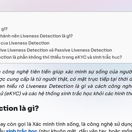
Trợ lý ảo Văn phòng
Quản lý chất lượng tổng đài
Tăng hiệu quả bán hàng
FPT AI Adjust
Phát triển năng lực nhân sự
Thu hồi thanh toán
 gì?
hành nên Liveness Detection là gì?
 của Liveness Detection
tive Liveness Detection và Passive Liveness Detection
ection là phần không thể thiếu trong eKYC và sinh trắc học?
à công nghệ tiên tiến giúp xác minh sự sống của ngư
c cung cấp là từ người thật, có mặt trực tiếp tại thời đ
n hiểu rõ Liveness Detection là gì và cách công ngh
ử (eKYC) và các hệ thống sinh trắc học khỏi các hình thứ
tion là gì?
ay còn gọi là Xác minh tính sống, là công nghệ sử dụn
mẫu
sinh trắc học
(như khuôn mặt, dấu vân tay, hoặc mố