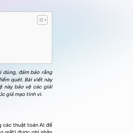
Quản trị tri thức
Xử lý tài liệu tự động
Chiến dịch Marketing tự động
FPT AI Voice Agent
Định danh khách hàng
ời dùng, đảm bảo rằng
iểm quét. Bài viết này
ệ này bảo vệ các giải
c giả mạo tinh vi.
g các thuật toán AI để
ng mắt) được ghi nhận