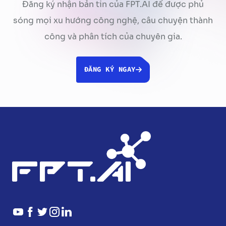
Đăng ký nhận bản tin của FPT.AI để được phủ
sóng mọi xu hướng công nghệ, câu chuyện thành
công và phân tích của chuyên gia.
ĐĂNG KÝ NGAY