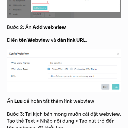
Bước 2: Ấn
Add web view
Điền
tên Webview
và
dán link URL
.
Ấn
Lưu
để hoàn tất thêm link webview
Bước 3: Tại kịch bản mong muốn cài đặt webview.
Tạo thẻ Text > Nhập nội dung > Tạo nút trỏ đến
tên webview đã khởi tạo