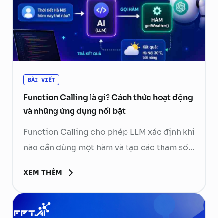
BÀI VIẾT
Function Calling là gì? Cách thức hoạt động
và những ứng dụng nổi bật
Function Calling cho phép LLM xác định khi
nào cần dùng một hàm và tạo các tham số
cần thiết. Ứng dụng phía sau sẽ kiểm tra,
XEM THÊM
thực thi hàm rồi gửi kết quả về mô hình để
tạo phản hồi cuối cùng. Hãy cùng FPT.AI
tìm hiểu Function Calling là gì, cách thức