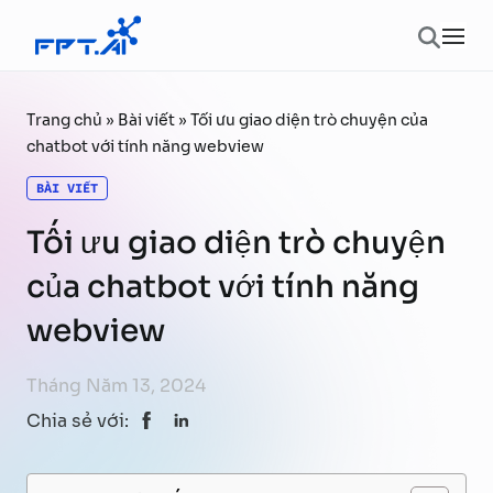
Chuyển đến phần nội dung
Ope
Trang chủ
»
Bài viết
»
​Tối ưu giao diện trò chuyện của
chatbot với tính năng webview
BÀI VIẾT
​Tối ưu giao diện trò chuyện
của chatbot với tính năng
webview
Tháng Năm 13, 2024
Chia sẻ với: