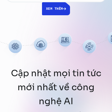
hàng chục file Excel, Word, PDF, tìm kiếm
XEM THÊM
thông tin, đối chiếu số liệu, tổng hợp nội
dung rồi chỉnh sửa …
Continued
Cập nhật mọi tin tức
mới nhất về công
nghệ AI