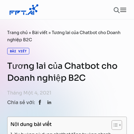
Chuyển đến phần nội dung
Ope
Trang chủ
»
Bài viết
»
Tương lai của Chatbot cho Doanh
nghiệp B2C
BÀI VIẾT
Tương lai của Chatbot cho
Doanh nghiệp B2C
Tháng Một 4, 2021
Chia sẻ với:
Nội dung bài viết
Xu hướng sử dụng chatbot tăng trưởng nhanh