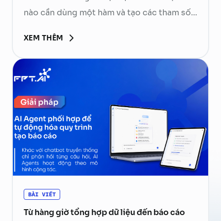
nào cần dùng một hàm và tạo các tham số
cần thiết. Ứng dụng phía sau sẽ kiểm tra,
XEM THÊM
thực thi hàm rồi gửi kết quả về mô hình để
tạo phản hồi cuối cùng. Hãy cùng FPT.AI
tìm hiểu Function Calling là gì, cách thức
hoạt …
Continued
BÀI VIẾT
Từ hàng giờ tổng hợp dữ liệu đến báo cáo