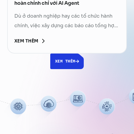
hoàn chỉnh chỉ với AI Agent
Dù ở doanh nghiệp hay các tổ chức hành
chính, việc xây dựng các báo cáo tổng hợp
luôn là một phần không thể thiếu trong
XEM THÊM
hoạt động vận hành. Nhân viên phải mở
hàng chục file Excel, Word, PDF, tìm kiếm
XEM THÊM
thông tin, đối chiếu số liệu, tổng hợp nội
dung rồi chỉnh sửa …
Continued