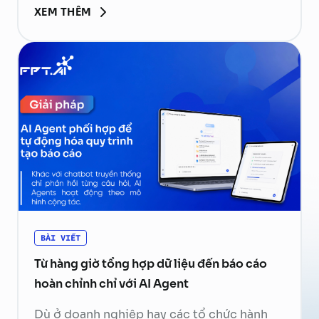
XEM THÊM
thực thi hàm rồi gửi kết quả về mô hình để
tạo phản hồi cuối cùng. Hãy cùng FPT.AI
tìm hiểu Function Calling là gì, cách thức
hoạt …
Continued
BÀI VIẾT
Từ hàng giờ tổng hợp dữ liệu đến báo cáo
hoàn chỉnh chỉ với AI Agent
Dù ở doanh nghiệp hay các tổ chức hành