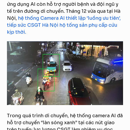
ứng dụng AI còn hỗ trợ người bệnh và đội ngũ y
tế trên đường di chuyển. Tháng 12 vừa qua tại Hà
Nội,
hệ thống Camera AI thiết lập ‘luồng ưu tiên’,
tiếp sức CSGT Hà Nội hộ tống sản phụ cấp cứu
kịp thời.
Trong quá trình di chuyển, hệ thống camera AI đã
hỗ trợ chuyển “làn sóng xanh” tại các nút giao
trên tuyến; lực lượng CSGT làm nhiệm vụ dọc