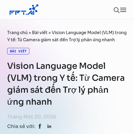
Chuyển đến phần nội dung
Ope
Trang chủ
»
Bài viết
»
Vision Language Model (VLM) trong
Y tế: Từ Camera giám sát đến Trợ lý phản ứng nhanh
BÀI VIẾT
Vision Language Model
(VLM) trong Y tế: Từ Camera
giám sát đến Trợ lý phản
ứng nhanh
Tháng Một 20, 2026
Chia sẻ với: