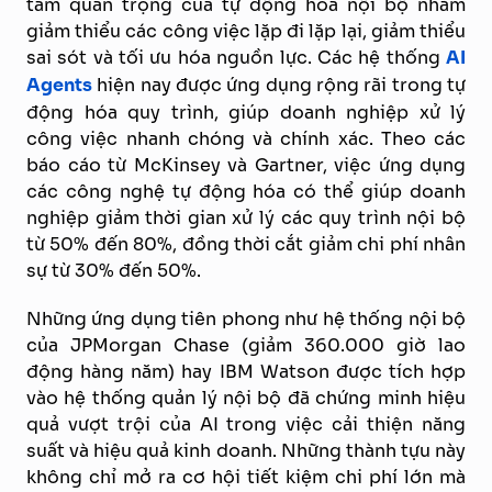
tầm quan trọng của tự động hóa nội bộ nhằm
giảm thiểu các công việc lặp đi lặp lại, giảm thiểu
sai sót và tối ưu hóa nguồn lực. Các hệ thống
AI
Agents
hiện nay được ứng dụng rộng rãi trong tự
động hóa quy trình, giúp doanh nghiệp xử lý
công việc nhanh chóng và chính xác. Theo các
báo cáo từ McKinsey và Gartner, việc ứng dụng
các công nghệ tự động hóa có thể giúp doanh
nghiệp giảm thời gian xử lý các quy trình nội bộ
từ 50% đến 80%, đồng thời cắt giảm chi phí nhân
sự từ 30% đến 50%.
Những ứng dụng tiên phong như hệ thống nội bộ
của JPMorgan Chase (giảm 360.000 giờ lao
động hàng năm) hay IBM Watson được tích hợp
vào hệ thống quản lý nội bộ đã chứng minh hiệu
quả vượt trội của AI trong việc cải thiện năng
suất và hiệu quả kinh doanh. Những thành tựu này
không chỉ mở ra cơ hội tiết kiệm chi phí lớn mà