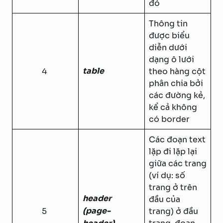
đó
Thông tin
được biểu
diễn dưới
dạng ô lưới
table
4
theo hàng cột
phân chia bởi
các đường kẻ,
kể cả không
có border
Các đoạn text
lặp đi lặp lại
giữa các trang
(ví dụ: số
trang ở trên
header
đầu của
(page-
5
trang) ở đầu