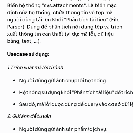
Biến hệ thống “sys.attachments”: Là biến mặc
định của hệ thống, chứa thông tin về tệp mà
người dùng tải lên Khối “Phân tích tài liệu” (File
Parser): Dùng để phân tích nội dung tệp và trích
xuất thông tin cần thiết (ví dụ: mã lỗi, dữ liệu
bảng, text, …).
Usecase sử dụng:
1.Trích xuất mã lỗi từ ảnh
Người dùng gửi ảnh chụp lỗi hệ thống.
Hệ thống sử dụng khối “Phân tích tài liệu” để trích
Sau đó, mã lỗi được dùng để query vào cơ sở dữ li
2. Gửi ảnh để tư vấn
Người dùng gửi ảnh sản phẩm/dịch vụ.