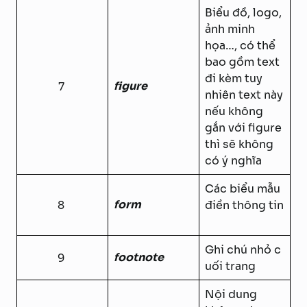
Biểu đồ, logo,
ảnh minh
họa…, có thể
bao gồm text
đi kèm tuy
figure
7
nhiên text này
nếu không
gắn với figure
thì sẽ không
có ý nghĩa
Các biểu mẫu
form
8
điền thông tin
Ghi chú nhỏ c
footnote
9
uối trang
Nội dung