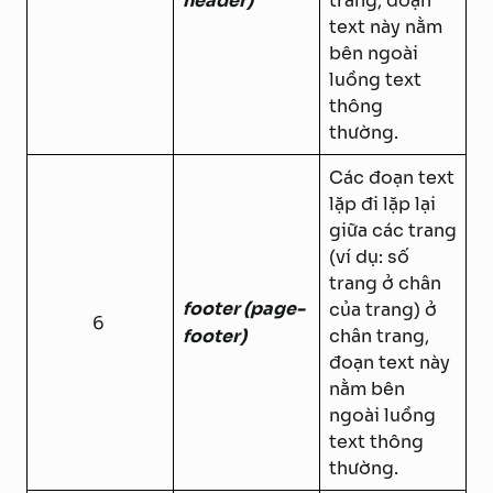
header)
trang, đoạn
text này nằm
bên ngoài
luồng text
thông
thường.
Các đoạn text
lặp đi lặp lại
giữa các trang
(ví dụ: số
trang ở chân
footer (page-
của trang) ở
6
footer)
chân trang,
đoạn text này
nằm bên
ngoài luồng
text thông
thường.