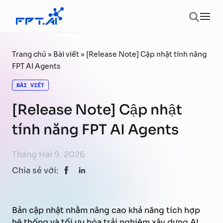
Chuyển đến phần nội dung
Ope
Trang chủ
»
Bài viết
»
[Release Note] Cập nhật tính năng
FPT AI Agents
BÀI VIẾT
[Release Note] Cập nhật
tính năng FPT AI Agents
Tháng Hai 9, 2026
Chia sẻ với:
Bản cập nhật nhằm nâng cao khả năng tích hợp
hệ thống và tối ưu hóa trải nghiệm xây dựng AI