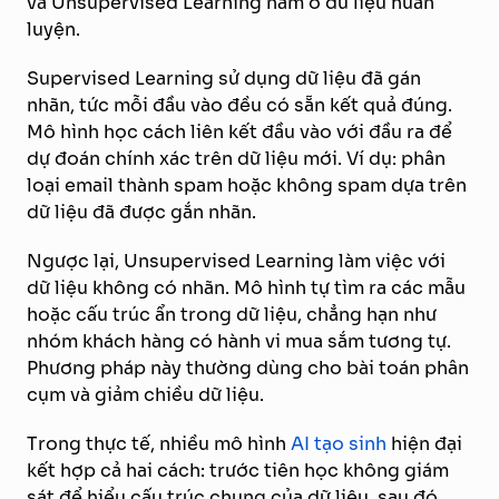
và Unsupervised Learning nằm ở dữ liệu huấn
luyện.
Supervised Learning sử dụng dữ liệu đã gán
nhãn, tức mỗi đầu vào đều có sẵn kết quả đúng.
Mô hình học cách liên kết đầu vào với đầu ra để
dự đoán chính xác trên dữ liệu mới. Ví dụ: phân
loại email thành spam hoặc không spam dựa trên
dữ liệu đã được gắn nhãn.
Ngược lại, Unsupervised Learning làm việc với
dữ liệu không có nhãn. Mô hình tự tìm ra các mẫu
hoặc cấu trúc ẩn trong dữ liệu, chẳng hạn như
nhóm khách hàng có hành vi mua sắm tương tự.
Phương pháp này thường dùng cho bài toán phân
cụm và giảm chiều dữ liệu.
Trong thực tế, nhiều mô hình
AI tạo sinh
hiện đại
kết hợp cả hai cách: trước tiên học không giám
sát để hiểu cấu trúc chung của dữ liệu, sau đó