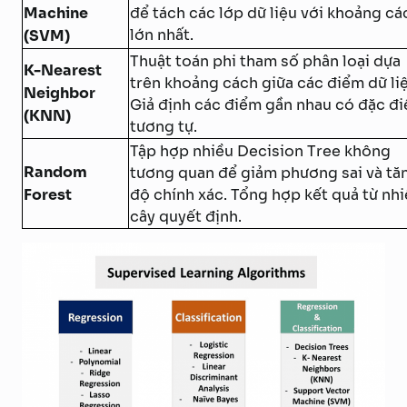
Machine
để tách các lớp dữ liệu với khoảng cá
lớn nhất.
(SVM)
Thuật toán phi tham số phân loại dựa
K-Nearest
trên khoảng cách giữa các điểm dữ liệ
Neighbor
Giả định các điểm gần nhau có đặc đ
(KNN)
tương tự.
Tập hợp nhiều Decision Tree không
Random
tương quan để giảm phương sai và tă
Forest
độ chính xác. Tổng hợp kết quả từ nh
cây quyết định.