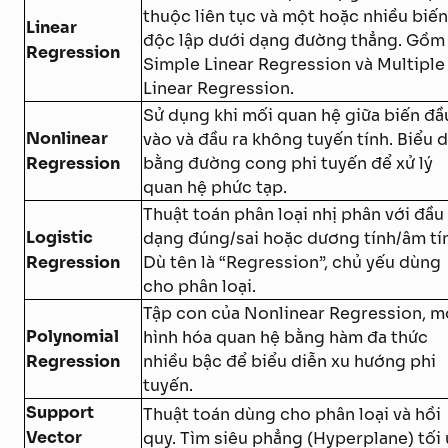
thuộc liên tục và một hoặc nhiều biến
Linear
độc lập dưới dạng đường thẳng. Gồm
Regression
Simple Linear Regression và Multiple
Linear Regression.
Sử dụng khi mối quan hệ giữa biến đầ
Nonlinear
vào và đầu ra không tuyến tính. Biểu 
Regression
bằng đường cong phi tuyến để xử lý
quan hệ phức tạp.
Thuật toán phân loại nhị phân với đầu 
Logistic
dạng đúng/sai hoặc dương tính/âm tí
Regression
Dù tên là “Regression”, chủ yếu dùng
cho phân loại.
Tập con của Nonlinear Regression, m
Polynomial
hình hóa quan hệ bằng hàm đa thức
Regression
nhiều bậc để biểu diễn xu hướng phi
tuyến.
Support
Thuật toán dùng cho phân loại và hồi
Vector
quy. Tìm siêu phẳng (Hyperplane) tối