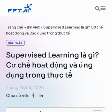
Chuyển đến phần nội dung
Ope
Trang chủ
»
Bài viết
»
Supervised Learning là gì? Cơ chế
hoạt động và ứng dụng trong thực tế
BÀI VIẾT
Supervised Learning là gì?
Cơ chế hoạt động và ứng
dụng trong thực tế
Tháng Một 3, 2026
Chia sẻ với: