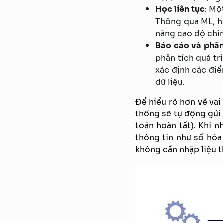
Học liên tục
: Mộ
Thông qua ML, hệ 
nâng cao độ chín
Báo cáo và phân
phân tích quá trì
xác định các điể
dữ liệu.
Để hiểu rõ hơn về vai
thống sẽ tự động gửi
toán hoàn tất). Khi n
thông tin như số hóa
không cần nhập liệu t