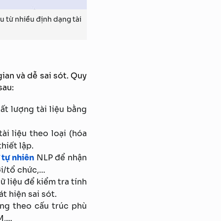
u từ nhiều định dạng tài
gian và dễ sai sót. Quy
sau:
hất lượng tài liệu bằng
ài liệu theo loại (hóa
hiết lập.
 tự nhiên
NLP để nhận
ời/tổ chức,…
ữ liệu để kiểm tra tính
t hiện sai sót.
ạng theo cấu trúc phù
M,…