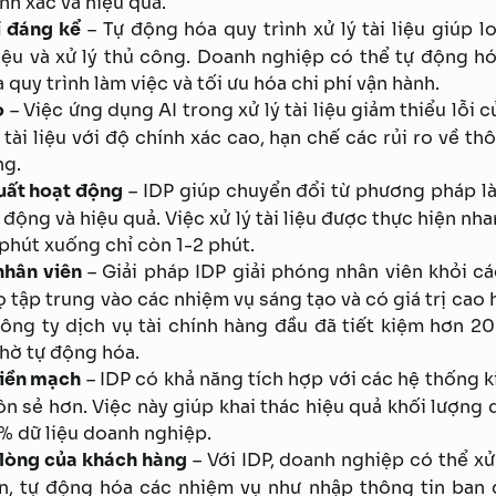
nh xác và hiệu quả.
í đáng kể
– Tự động hóa quy trình xử lý tài liệu giúp lo
iệu và xử lý thủ công. Doanh nghiệp có thể tự động hó
óa quy trình làm việc và tối ưu hóa chi phí vận hành.
o
– Việc ứng dụng AI trong xử lý tài liệu giảm thiểu lỗi 
 tài liệu với độ chính xác cao, hạn chế các rủi ro về th
ng.
uất hoạt động
– IDP giúp chuyển đổi từ phương pháp l
ự động và hiệu quả. Việc xử lý tài liệu được thực hiện nh
 phút xuống chỉ còn 1-2 phút.
nhân viên
– Giải pháp IDP giải phóng nhân viên khỏi cá
ọ tập trung vào các nhiệm vụ sáng tạo và có giá trị cao
ông ty dịch vụ tài chính hàng đầu đã tiết kiệm hơn 20
hờ tự động hóa.
 liền mạch
– IDP có khả năng tích hợp với các hệ thống k
ôn sẻ hơn. Việc này giúp khai thác hiệu quả khối lượng 
% dữ liệu doanh nghiệp.
 lòng của khách hàng
– Với IDP, doanh nghiệp có thể xử 
, tự động hóa các nhiệm vụ như nhập thông tin ban đ