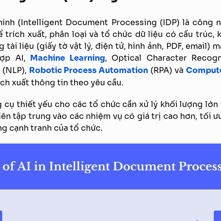
 minh (Intelligent Document Processing (IDP) là công
ể trích xuất, phân loại và tổ chức dữ liệu có cấu trúc,
 tài liệu (giấy tờ vật lý, điện tử, hình ảnh, PDF, email)
hợp AI,
Machine Learning
, Optical Character Recogn
 (NLP),
Robotic Process Automation
(RPA) và
Compute
rích xuất thông tin theo yêu cầu.
 cụ thiết yếu cho các tổ chức cần xử lý khối lượng lớn 
ên tập trung vào các nhiệm vụ có giá trị cao hơn, tối ư
g cạnh tranh của tổ chức.