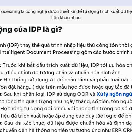
ocessing là công nghệ được thiết kế để tự động trích xuất dữ liệ
liệu khác nhau
ng của IDP là gì?
inh (IDP) thay thế quá trình nhập liệu thủ công tốn thời 
của Intelligent Document Processing gồm các bước chính 
u
: Trước khi bắt đầu trích xuất dữ liệu, IDP tối ưu hóa c
ễu, điều chỉnh độ tương phản và chuẩn hóa hình ảnh..
u
: Hệ thống sử dụng AI để nhận diện và phân loại các t
ơn đặt hàng…) dựa trên mẫu học được hoặc quy tắc đã t
u
: Sau khi phân loại, IDP sử dụng OCR và
Xử lý ngôn ngữ
ất thông tin quan trọng như ngày tháng, số tiền, tên ngư
: Hệ thống tự động đối chiếu với thông tin trong cơ sở d
liệu đã trích xuất hoặc áp dụng các quy tắc logic để phá
p
: Sau khi xác thực, dữ liệu được chuẩn hóa và định d
g chuyển đến hệ thống nghiệp vụ tương ứng như ERP, CR