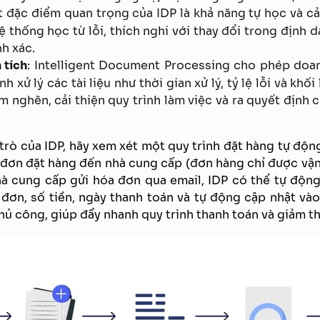
t đặc điểm quan trọng của IDP là khả năng tự học và cải
thống học từ lỗi, thích nghi với thay đổi trong định dạn
h xác.
 tích
: Intelligent Document Processing cho phép doa
nh xử lý các tài liệu như thời gian xử lý, tỷ lệ lỗi và kh
m nghẽn, cải thiện quy trình làm việc và ra quyết định 
 trò của IDP, hãy xem xét một quy trình đặt hàng tự động
 đơn đặt hàng đến nhà cung cấp (đơn hàng chỉ được vận
hà cung cấp gửi hóa đơn qua email, IDP có thể tự động
 đơn, số tiền, ngày thanh toán và tự động cập nhật và
hủ công, giúp đẩy nhanh quy trình thanh toán và giảm thi