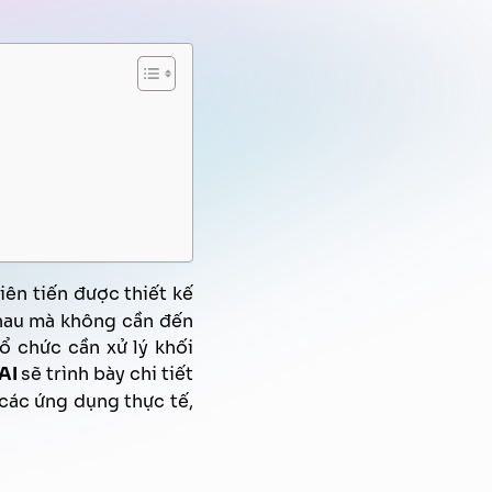
Quản trị tri thức
Xử lý tài liệu tự động
Chiến dịch Marketing tự động
FPT AI Voice Agent
Định danh khách hàng
iên tiến được thiết kế
 nhau mà không cần đến
ổ chức cần xử lý khối
.AI
sẽ trình bày chi tiết
 các ứng dụng thực tế,