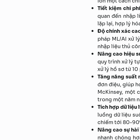
lớn một cách chí
Tiết kiệm chi ph
quan đến nhập l
lặp lại, hợp lý h
Độ chính xác ca
pháp ML/AI xử lý
nhập liệu thủ cô
Nâng cao hiệu s
quy trình xử lý t
xử lý hồ sơ từ 10
Tăng năng suất 
đơn điệu, giúp h
McKinsey, một c
trong một năm n
Tích hợp dữ liệu
luồng dữ liệu su
chiếm tới 80-90
Nâng cao sự hài
nhanh chóng hơn