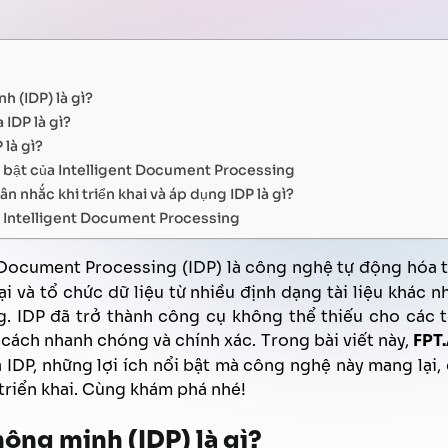
Trợ lý ảo Văn phòng
Quản lý chất lượng tổng đài
Tăng hiệu quả bán hàng
FPT AI Adjust
Phát triển năng lực nhân sự
Thu hồi thanh toán
nh (IDP) là gì?
IDP là gì?
 là gì?
 bật của Intelligent Document Processing
n nhắc khi triển khai và áp dụng IDP là gì?
ủa Intelligent Document Processing
 Document Processing (IDP) là công nghệ tự động hóa t
oại và tổ chức dữ liệu từ nhiều định dạng tài liệu khác
g. IDP đã trở thành công cụ không thể thiếu cho các t
t cách nhanh chóng và chính xác. Trong bài viết này,
FPT
IDP, những lợi ích nổi bật mà công nghệ này mang lại,
triển khai. Cùng khám phá nhé!
thông minh (IDP) là gì?