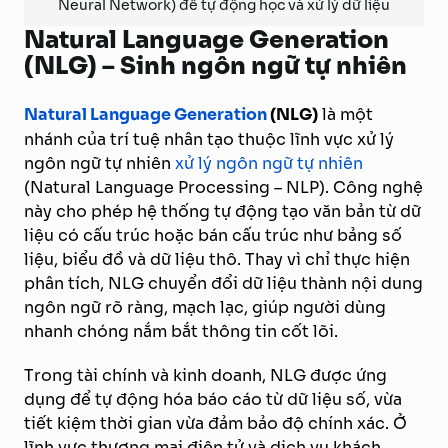
Neural Network) để tự động học và xử lý dữ liệu
Natural Language Generation
(NLG) – Sinh ngôn ngữ tự nhiên
Natural Language Generation
(NLG)
là một
nhánh của trí tuệ nhân tạo thuộc lĩnh vực xử lý
ngôn ngữ tự nhiên
xử lý ngôn ngữ tự nhiên
(Natural Language Processing – NLP). Công nghệ
này cho phép hệ thống tự động tạo văn bản từ dữ
liệu có cấu trúc hoặc bán cấu trúc như bảng số
liệu, biểu đồ và dữ liệu thô. Thay vì chỉ thực hiện
phân tích, NLG chuyển đổi dữ liệu thành nội dung
ngôn ngữ rõ ràng, mạch lạc, giúp người dùng
nhanh chóng nắm bắt thông tin cốt lõi.
Trong tài chính và kinh doanh, NLG được ứng
dụng để tự động hóa báo cáo từ dữ liệu số, vừa
tiết kiệm thời gian vừa đảm bảo độ chính xác. Ở
lĩnh vực thương mại điện tử và dịch vụ khách