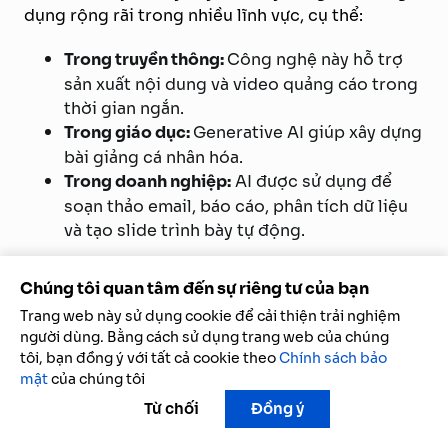
dụng rộng rãi trong nhiều lĩnh vực, cụ thể:
Trong truyền thông:
Công nghệ này hỗ trợ
sản xuất nội dung và video quảng cáo trong
thời gian ngắn.
Trong giáo dục:
Generative AI giúp xây dựng
bài giảng cá nhân hóa.
Trong doanh nghiệp:
AI được sử dụng để
soạn thảo email, báo cáo, phân tích dữ liệu
và tạo slide trình bày tự động.
Generative AI đang tái định hình quy trình sáng
Chúng tôi quan tâm đến sự riêng tư của bạn
tạo và vận hành, giúp con người làm việc nhanh
Trang web này sử dụng cookie để cải thiện trải nghiệm
hơn, hiệu quả hơn và mở rộng đáng kể khả năng
người dùng. Bằng cách sử dụng trang web của chúng
đổi mới.
tôi, bạn đồng ý với tất cả cookie theo
Chính sách bảo
mật
của chúng tôi
Từ chối
Đồng ý