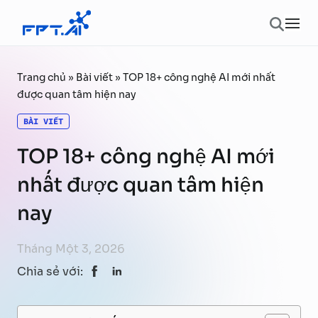
Chuyển đến phần nội dung
Ope
Trang chủ
»
Bài viết
»
TOP 18+ công nghệ AI mới nhất
được quan tâm hiện nay
BÀI VIẾT
TOP 18+ công nghệ AI mới
nhất được quan tâm hiện
nay
Tháng Một 3, 2026
Chia sẻ với: