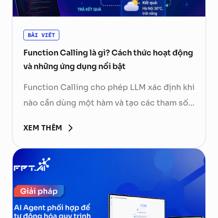
BÀI VIẾT
Function Calling là gì? Cách thức hoạt động
và những ứng dụng nổi bật
Function Calling cho phép LLM xác định khi
nào cần dùng một hàm và tạo các tham số
cần thiết. Ứng dụng phía sau sẽ kiểm tra,
XEM THÊM
thực thi hàm rồi gửi kết quả về mô hình để
tạo phản hồi cuối cùng. Hãy cùng FPT.AI
tìm hiểu Function Calling là gì, cách thức
hoạt …
Continued