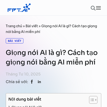
Chuyển đến phần nội dung
Ope
Trang chủ
»
Bài viết
»
Giọng nói AI là gì? Cách tạo giọng
nói bằng AI miễn phí
BÀI VIẾT
Giọng nói AI là gì? Cách tạo
giọng nói bằng AI miễn phí
Tháng Tư 10, 2025
Chia sẻ với:
Nội dung bài viết
Giọng nói AI là gì?