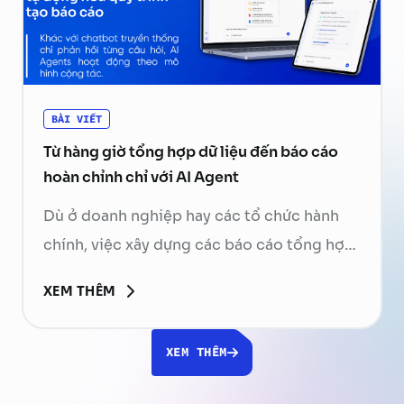
BÀI VIẾT
Từ hàng giờ tổng hợp dữ liệu đến báo cáo
hoàn chỉnh chỉ với AI Agent
Dù ở doanh nghiệp hay các tổ chức hành
chính, việc xây dựng các báo cáo tổng hợp
luôn là một phần không thể thiếu trong
XEM THÊM
hoạt động vận hành. Nhân viên phải mở
hàng chục file Excel, Word, PDF, tìm kiếm
XEM THÊM
thông tin, đối chiếu số liệu, tổng hợp nội
dung rồi chỉnh sửa …
Continued