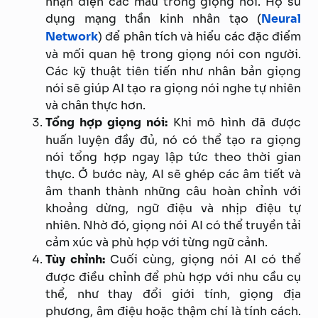
nhận diện các mẫu trong giọng nói. Họ sử
dụng mạng thần kinh nhân tạo (
Neural
Network
) để phân tích và hiểu các đặc điểm
và mối quan hệ trong giọng nói con người.
Các kỹ thuật tiên tiến như nhân bản giọng
nói sẽ giúp AI tạo ra giọng nói nghe tự nhiên
và chân thực hơn.
Tổng hợp giọng nói:
Khi mô hình đã được
huấn luyện đầy đủ, nó có thể tạo ra giọng
nói tổng hợp ngay lập tức theo thời gian
thực. Ở bước này, AI sẽ ghép các âm tiết và
âm thanh thành những câu hoàn chỉnh với
khoảng dừng, ngữ điệu và nhịp điệu tự
nhiên. Nhờ đó, giọng nói AI có thể truyền tải
cảm xúc và phù hợp với từng ngữ cảnh.
Tùy chỉnh:
Cuối cùng, giọng nói AI có thể
được điều chỉnh để phù hợp với nhu cầu cụ
thể, như thay đổi giới tính, giọng địa
phương, âm điệu hoặc thậm chí là tính cách.