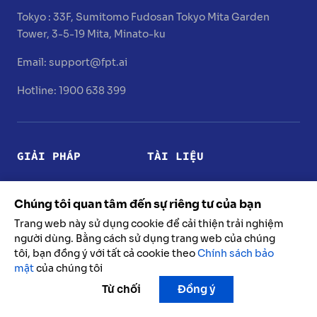
Tokyo :
33F, Sumitomo Fudosan Tokyo Mita Garden
Tower, 3-5-19 Mita, Minato-ku
Email:
support@fpt.ai
Hotline: 1900 638 399
GIẢI PHÁP
TÀI LIỆU
Nâng cao trải nghiệm
Conversation
Chúng tôi quan tâm đến sự riêng tư của bạn
khách hàng
Text to Speech
Trang web này sử dụng cookie để cải thiện trải nghiệm
Đội ngũ nhân sự số
người dùng. Bằng cách sử dụng trang web của chúng
Speech to Text
tôi, bạn đồng ý với tất cả cookie theo
Chính sách bảo
Vận hành xuất sắc
mật
của chúng tôi
Reader
Từ chối
Đồng ý
Đột phá hiệu quả bán
ĐIỀU KHOẢN & CHÍNH
hàng