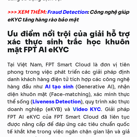
>>> XEM THÊM:
Fraud Detection
: Công nghệ giúp
eKYC tăng hàng rào bảo mật
Ưu điểm nổi trội của giải hỗ trợ
xác thực sinh trắc học khuôn
mặt FPT AI eKYC
Tại Việt Nam, FPT Smart Cloud là đơn vị tiên
phong trong việc phát triển các giải pháp định
danh khách hàng điện tử tích hợp các công nghệ
hàng đầu như
AI tạo sinh
(Generative AI), nhận
diện khuôn mặt (Face-matching), xác minh thực
thể sống (
Liveness Detection
), quy trình xác thực
doanh nghiệp (eKYB) và
V
ideo KYC
. Giải pháp
FPT AI eKYC của FPT Smart Cloud đã liên tục
được nâng cấp để đáp ứng các tiêu chuẩn quốc
tế khắt khe trong việc ngăn chặn gian lận và giả