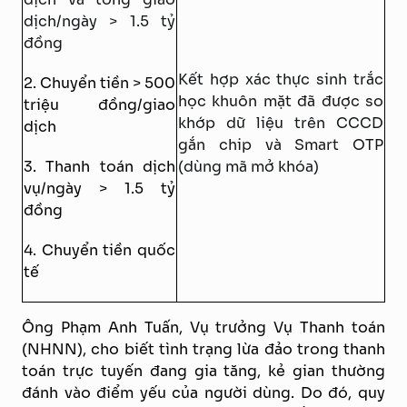
dịch/ngày > 1.5 tỷ
đồng
Kết hợp xác thực sinh trắc
2. Chuyển tiền > 500
học khuôn mặt đã được so
triệu đồng/giao
khớp dữ liệu trên CCCD
dịch
gắn chip và Smart OTP
3. Thanh toán dịch
(dùng mã mở khóa)
vụ/ngày > 1.5 tỷ
đồng
4. Chuyển tiền quốc
tế
Ông Phạm Anh Tuấn, Vụ trưởng Vụ Thanh toán
(NHNN), cho biết tình trạng lừa đảo trong thanh
toán trực tuyến đang gia tăng, kẻ gian thường
đánh vào điểm yếu của người dùng. Do đó, quy