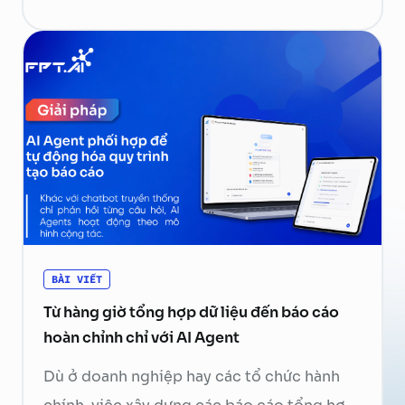
thực thi hàm rồi gửi kết quả về mô hình để
tạo phản hồi cuối cùng. Hãy cùng FPT.AI
tìm hiểu Function Calling là gì, cách thức
hoạt …
Continued
BÀI VIẾT
Từ hàng giờ tổng hợp dữ liệu đến báo cáo
hoàn chỉnh chỉ với AI Agent
Dù ở doanh nghiệp hay các tổ chức hành
chính, việc xây dựng các báo cáo tổng hợp