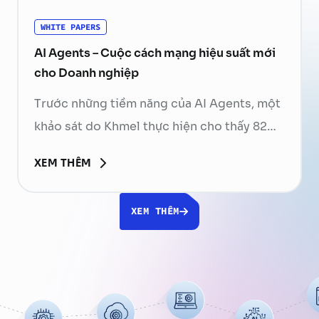
WHITE PAPERS
AI Agents – Cuộc cách mạng hiệu suất mới
cho Doanh nghiệp
Trước những tiềm năng của AI Agents, một
khảo sát do Khmel thực hiện cho thấy 82%
doanh nghiệp có kế hoạch triển khai các hệ
XEM THÊM
thống này vào các hoạt động vân hành
trong ba năm tới (từ 2024). Đến cuối năm
XEM THÊM
2025, dự kiến sẽ có khoảng 50 đến 100 tỷ
AI Agents …
Continued