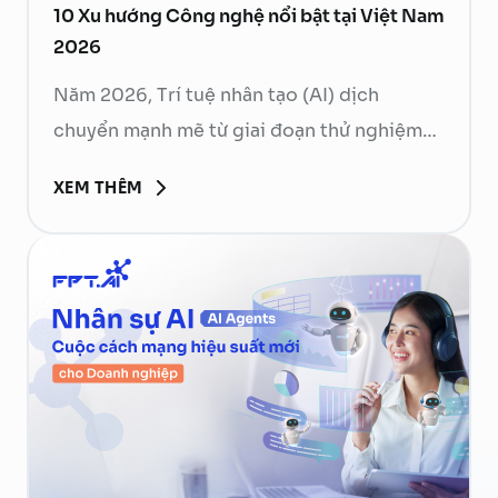
10 Xu hướng Công nghệ nổi bật tại Việt Nam
2026
Năm 2026, Trí tuệ nhân tạo (AI) dịch
chuyển mạnh mẽ từ giai đoạn thử nghiệm
sang vận hành ở quy mô lớn, thúc đẩy các
XEM THÊM
doanh nghiệp cần nhanh chóng có chiến
lược để biến AI thành năng lực tăng trưởng
thực sự. Với sự cố vấn của các chuyên gia
công nghệ hàng …
Continued