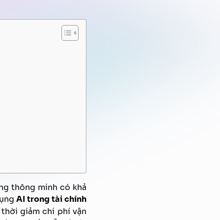
Quản trị tri thức
Xử lý tài liệu tự động
Chiến dịch Marketing tự động
FPT AI Voice Agent
Định danh khách hàng
hống thông minh có khả
dụng
AI trong tài chính
thời giảm chi phí vận