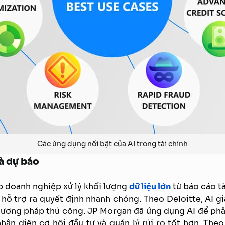
Các ứng dụng nổi bật của AI trong tài chính
và dự báo
úp doanh nghiệp xử lý khối lượng
dữ liệu lớn
từ báo cáo t
ế, hỗ trợ ra quyết định nhanh chóng. Theo Deloitte, AI 
phương pháp thủ công. JP Morgan đã ứng dụng AI để phâ
nhận diện cơ hội đầu tư và quản lý rủi ro tốt hơn. Th