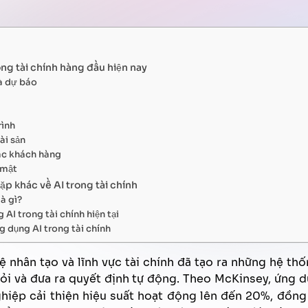
Trợ lý ảo Văn phòng
Quản lý chất lượng tổng đài
Tăng hiệu quả bán hàng
FPT AI Adjust
Phát triển năng lực nhân sự
Thu hồi thanh toán
ng tài chính hàng đầu hiện nay
và dự báo
rình
ài sản
ác khách hàng
 mật
ặp khác về AI trong tài chính
là gì?
 AI trong tài chính hiện tại
g dụng AI trong tài chính
uệ nhân tạo và lĩnh vực tài chính đã tạo ra những hệ t
hỏi và đưa ra quyết định tự động. Theo McKinsey, ứng 
hiệp cải thiện hiệu suất hoạt động lên đến 20%, đồng 