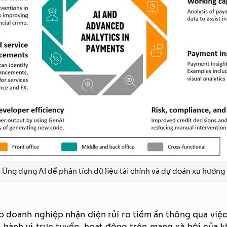
Ứng dụng AI để phân tích dữ liệu tài chính và dự đoán xu hướng
úp doanh nghiệp nhận diện rủi ro tiềm ẩn thông qua việc 
g, hành vi trực tuyến, hoạt động trên mạng xã hội của