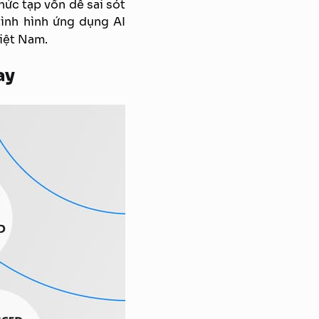
hức tạp vốn dễ sai sót
 tình hình ứng dụng AI
Việt Nam.
ay